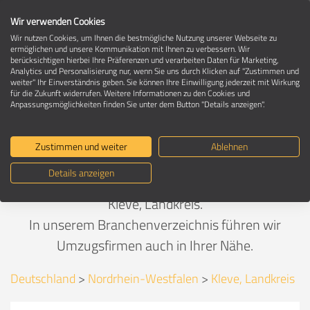
Wir verwenden Cookies
Wir nutzen Cookies, um Ihnen die bestmögliche Nutzung unserer Webseite zu
ermöglichen und unsere Kommunikation mit Ihnen zu verbessern. Wir
berücksichtigen hierbei Ihre Präferenzen und verarbeiten Daten für Marketing,
Umzugsunternehmen in Kleve, Landkreis
Analytics und Personalisierung nur, wenn Sie uns durch Klicken auf "Zustimmen und
weiter" Ihr Einverständnis geben. Sie können Ihre Einwilligung jederzeit mit Wirkung
für die Zukunft widerrufen. Weitere Informationen zu den Cookies und
Anpassungsmöglichkeiten finden Sie unter dem Button "Details anzeigen".
Empfohlen von umzuege.de - Ihre
Umzugsexperten seit 1997
Zustimmen und weiter
Ablehnen
Details anzeigen
Finden Sie den passenden Umzugspartner in
Kleve, Landkreis.
In unserem Branchenverzeichnis führen wir
Umzugsfirmen auch in Ihrer Nähe.
Deutschland
>
Nordrhein-Westfalen
>
Kleve, Landkreis