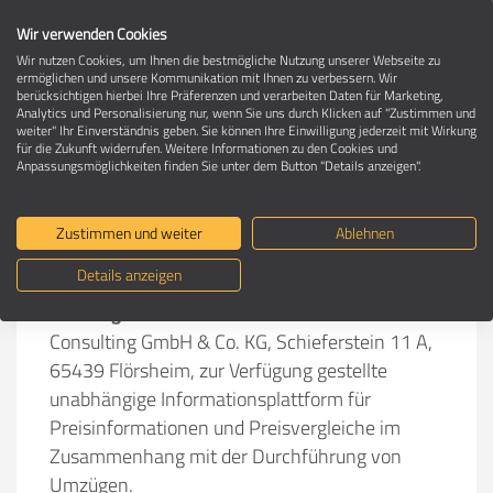
Wir verwenden Cookies
Wir nutzen Cookies, um Ihnen die bestmögliche Nutzung unserer Webseite zu
ermöglichen und unsere Kommunikation mit Ihnen zu verbessern. Wir
berücksichtigen hierbei Ihre Präferenzen und verarbeiten Daten für Marketing,
Nutzungsbedingungen
Analytics und Personalisierung nur, wenn Sie uns durch Klicken auf "Zustimmen und
weiter" Ihr Einverständnis geben. Sie können Ihre Einwilligung jederzeit mit Wirkung
für die Zukunft widerrufen. Weitere Informationen zu den Cookies und
Anpassungsmöglichkeiten finden Sie unter dem Button "Details anzeigen".
Zustimmen und weiter
Ablehnen
Willkommen bei umzuege.de
Details anzeigen
ist eine von DMG Medien und
umzuege
.
de
Consulting GmbH & Co. KG, Schieferstein 11 A,
65439 Flörsheim, zur Verfügung gestellte
unabhängige Informationsplattform für
Preisinformationen und Preisvergleiche im
Zusammenhang mit der Durchführung von
Umzügen.