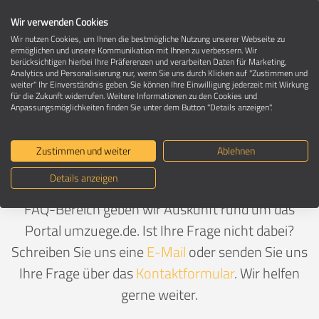
Wir verwenden Cookies
Wir nutzen Cookies, um Ihnen die bestmögliche Nutzung unserer Webseite zu
ermöglichen und unsere Kommunikation mit Ihnen zu verbessern. Wir
berücksichtigen hierbei Ihre Präferenzen und verarbeiten Daten für Marketing,
FAQ - haufig gestellte Fragen - Seite 1
Analytics und Personalisierung nur, wenn Sie uns durch Klicken auf "Zustimmen und
weiter" Ihr Einverständnis geben. Sie können Ihre Einwilligung jederzeit mit Wirkung
für die Zukunft widerrufen. Weitere Informationen zu den Cookies und
Anpassungsmöglichkeiten finden Sie unter dem Button "Details anzeigen".
Ihre Fragen – unsere Antworten
Zustimmen und weiter
Ablehnen
Sie möchten sich kurz und knapp zu einer
Details anzeigen
bestimmten Thematik informieren? In unserem
FAQ-Bereich geben wir Auskunft rund um das
Portal umzuege.de. Ist Ihre Frage nicht dabei?
Schreiben Sie uns eine
E-Mail
oder senden Sie uns
Ihre Frage über das
Kontaktformular
. Wir helfen
gerne weiter.