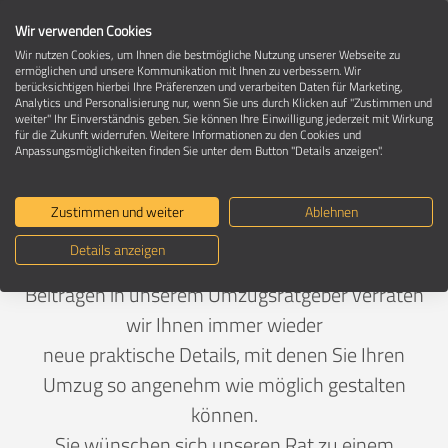
Wir verwenden Cookies
Wir nutzen Cookies, um Ihnen die bestmögliche Nutzung unserer Webseite zu
ermöglichen und unsere Kommunikation mit Ihnen zu verbessern. Wir
berücksichtigen hierbei Ihre Präferenzen und verarbeiten Daten für Marketing,
Umzugsratgeber - Seite 7
Analytics und Personalisierung nur, wenn Sie uns durch Klicken auf "Zustimmen und
weiter" Ihr Einverständnis geben. Sie können Ihre Einwilligung jederzeit mit Wirkung
für die Zukunft widerrufen. Weitere Informationen zu den Cookies und
Anpassungsmöglichkeiten finden Sie unter dem Button "Details anzeigen".
Nützliche Tipps & Tricks für Ihren
Umzug
Zustimmen und weiter
Ablehnen
Details anzeigen
Oft kommt es auf die Kleinigkeiten an. In den
Beiträgen in unserem Umzugsratgeber verraten
wir Ihnen immer wieder
neue praktische Details, mit denen Sie Ihren
Umzug so angenehm wie möglich gestalten
können.
Sie wünschen sich unseren Rat zu einem