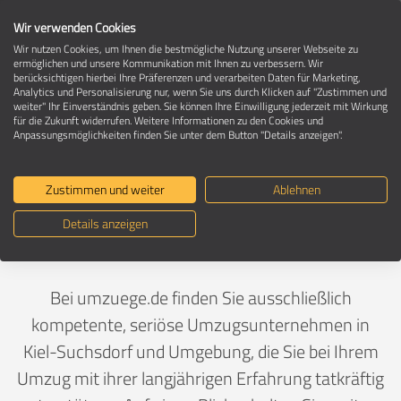
Wir verwenden Cookies
Wir nutzen Cookies, um Ihnen die bestmögliche Nutzung unserer Webseite zu
ermöglichen und unsere Kommunikation mit Ihnen zu verbessern. Wir
berücksichtigen hierbei Ihre Präferenzen und verarbeiten Daten für Marketing,
Umzugsunternehmen in 24107 Kiel-
Analytics und Personalisierung nur, wenn Sie uns durch Klicken auf "Zustimmen und
Suchsdorf
weiter" Ihr Einverständnis geben. Sie können Ihre Einwilligung jederzeit mit Wirkung
für die Zukunft widerrufen. Weitere Informationen zu den Cookies und
Anpassungsmöglichkeiten finden Sie unter dem Button "Details anzeigen".
Ein Umzug ist Vertrauenssache
Zustimmen und weiter
Ablehnen
Details anzeigen
Deutschland
>
Schleswig-Holstein
>
Kiel, Stadt
>
Suchsdorf
Bei umzuege.de finden Sie ausschließlich
kompetente, seriöse Umzugsunternehmen in
Kiel-Suchsdorf und Umgebung, die Sie bei Ihrem
Umzug mit ihrer langjährigen Erfahrung tatkräftig