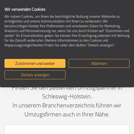
Wir verwenden Cookies
Wir nutzen Cookies, um Ihnen die bestmögliche Nutzung unserer Webseite zu
ermöglichen und unsere Kommunikation mit Ihnen zu verbessern. Wir
berücksichtigen hierbei Ihre Präferenzen und verarbeiten Daten für Marketing,
Umzugsunternehmen in Schleswig-
Analytics und Personalisierung nur, wenn Sie uns durch Klicken auf "Zustimmen und
Holstein
weiter" Ihr Einverständnis geben. Sie können Ihre Einwilligung jederzeit mit Wirkung
für die Zukunft widerrufen. Weitere Informationen zu den Cookies und
Anpassungsmöglichkeiten finden Sie unter dem Button "Details anzeigen".
Empfohlen von umzuege.de - Ihre
Zustimmen und weiter
Ablehnen
Umzugsexperten seit 1997
Details anzeigen
Finden Sie den passenden Umzugspartner in
Schleswig-Holstein.
In unserem Branchenverzeichnis führen wir
Umzugsfirmen auch in Ihrer Nähe.