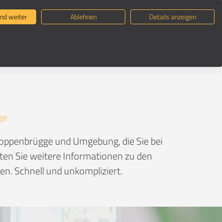
ternehmen suchen
Umzugsratgeber
nd weiter
Ablehnen
Details anzeigen
gge
ge
Poppenbrügge und Umgebung, die Sie bei
lten Sie weitere Informationen zu den
n. Schnell und unkompliziert.