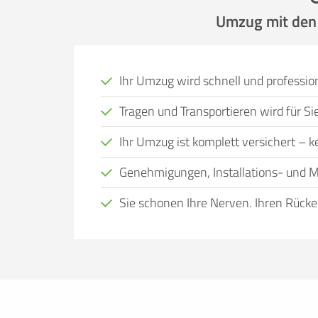
Umzug mit den P
Ihr Umzug wird schnell und profession
Tragen und Transportieren wird für 
Ihr Umzug ist komplett versichert – kei
Genehmigungen, Installations- und M
Sie schonen Ihre Nerven, Ihren Rücke
Viele Menschen, bei denen ein Wohnort
Eigenregie nicht leisten. Das kann viele
Zeit, alles selbst zu organisieren, nicht
transportieren können, kein geeignetes
entspannt wie möglich zu gestalten und d