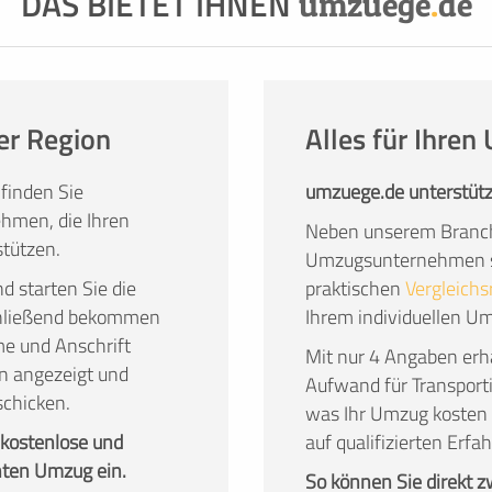
DAS BIETET IHNEN
umzuege
.
de
 zu überlassen, hat überzeugende Vorteile.
er Region
Alles für Ihre
finden Sie
umzuege.de unterstütz
hmen, die Ihren
Neben unserem Branch
tützen.
Umzugsunternehmen su
nd starten Sie die
praktischen
Vergleichs
chließend bekommen
Ihrem individuellen U
me und Anschrift
Mit nur 4 Angaben erha
n angezeigt und
Aufwand für Transport
schicken.
was Ihr Umzug kosten 
 kostenlose und
auf qualifizierten Er
nten Umzug ein.
So können Sie direkt 