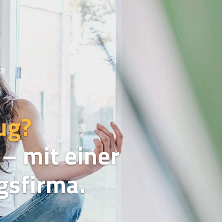
ug?
– mit einer
sfirma.