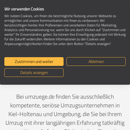
Wir verwenden Cookies
Wir nutzen Cookies, um Ihnen die bestmögliche Nutzung unserer Webseite zu
ermöglichen und unsere Kommunikation mit Ihnen zu verbessern. Wir
berücksichtigen hierbei Ihre Präferenzen und verarbeiten Daten für Marketing,
Umzugsunternehmen in 24159 Kiel-
Analytics und Personalisierung nur, wenn Sie uns durch Klicken auf "Zustimmen und
Holtenau
weiter" Ihr Einverständnis geben. Sie können Ihre Einwilligung jederzeit mit Wirkung
für die Zukunft widerrufen. Weitere Informationen zu den Cookies und
Anpassungsmöglichkeiten finden Sie unter dem Button "Details anzeigen".
Ein Umzug ist Vertrauenssache
Zustimmen und weiter
Ablehnen
Details anzeigen
Deutschland
>
Schleswig-Holstein
>
Kiel, Stadt
>
Holtenau
Bei umzuege.de finden Sie ausschließlich
kompetente, seriöse Umzugsunternehmen in
Kiel-Holtenau und Umgebung, die Sie bei Ihrem
Umzug mit ihrer langjährigen Erfahrung tatkräftig