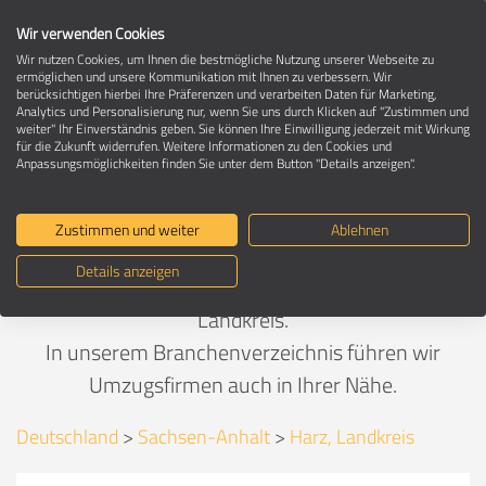
Wir verwenden Cookies
Wir nutzen Cookies, um Ihnen die bestmögliche Nutzung unserer Webseite zu
ermöglichen und unsere Kommunikation mit Ihnen zu verbessern. Wir
berücksichtigen hierbei Ihre Präferenzen und verarbeiten Daten für Marketing,
Umzugsunternehmen in Harz, Landkreis
Analytics und Personalisierung nur, wenn Sie uns durch Klicken auf "Zustimmen und
weiter" Ihr Einverständnis geben. Sie können Ihre Einwilligung jederzeit mit Wirkung
für die Zukunft widerrufen. Weitere Informationen zu den Cookies und
Anpassungsmöglichkeiten finden Sie unter dem Button "Details anzeigen".
Empfohlen von umzuege.de - Ihre
Umzugsexperten seit 1997
Zustimmen und weiter
Ablehnen
Details anzeigen
Finden Sie den passenden Umzugspartner in Harz,
Landkreis.
In unserem Branchenverzeichnis führen wir
Umzugsfirmen auch in Ihrer Nähe.
Deutschland
>
Sachsen-Anhalt
>
Harz, Landkreis