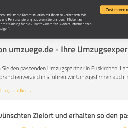
Umzugsvergleich
Selbst umziehen
Umzugsun
Zustimmen u
chen und unsere Kommunikation mit Ihnen zu verbessern. Wir
s und Personalisierung nur, wenn Sie uns durch Klicken auf
it mit Wirkung für die Zukunft widerrufen. Weitere Informationen
Umzugsunternehmen in Euskirchen, Landkrei
eigen".
n umzuege.de - Ihre Umzugsexper
 Sie den passenden Umzugspartner in Euskirchen, Lan
Branchenverzeichnis führen wir Umzugsfirmen auch in
hen, Landkreis
wünschten Zielort und erhalten so den 