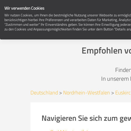
Wir verwenden Cookies
Wir nutzen Cookies, um Ihnen die bestmögliche Nutzung unserer Webseite zu ermögli
berücksichtigen hierbei Ihre Präferenzen und verarbeiten Daten für Marketing, Analytic
"Zustimmen und weiter" Ihr Einverständnis geben. Sie können Ihre Einwilligung jederze
zu den Cookies und Anpassungsmöglichkeiten finden Sie unter dem Button "Details anz
Empfohlen vo
Finden
In unserem 
Deutschland
>
Nordrhein-Westfalen
>
Euskirc
Navigieren Sie sich zum ge