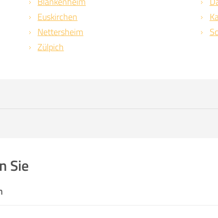
Blankenheim
D
Euskirchen
Ka
Nettersheim
Sc
Zülpich
n Sie
n