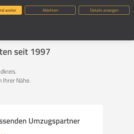
ternehmen suchen
Umzugsratgeber
nd weiter
Ablehnen
Details anzeigen
s
ten seit 1997
dkreis.
 Ihrer Nähe.
passenden Umzugspartner