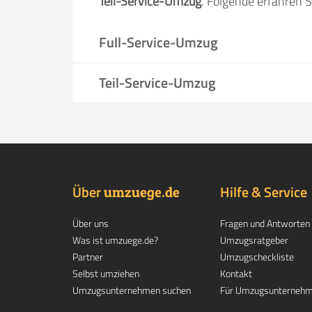
Teil-Service-Umzug
. Folgende erfahren S
Full-Service-Umzug
Teil-Service-Umzug
Über
.
Hilfe & Service
umzuege
de
Über uns
Fragen und Antworten
Was ist umzuege.de?
Umzugsratgeber
Partner
Umzugscheckliste
Selbst umziehen
Kontakt
Umzugsunternehmen suchen
Für Umzugsunterneh