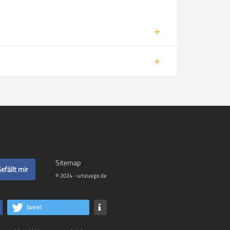
Sitemap
efällt mir
© 2024 - umzuege.de
tweet