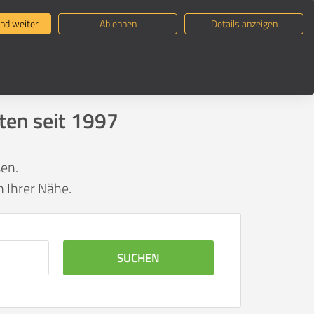
ternehmen suchen
Umzugsratgeber
nd weiter
Ablehnen
Details anzeigen
ten seit 1997
en.
 Ihrer Nähe.
SUCHEN