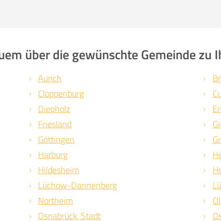
equem über die gewünschte Gemeinde zu I
Aurich
Br
Cloppenburg
C
Diepholz
Em
Friesland
Gi
Göttingen
Gr
Harburg
He
Hildesheim
H
Lüchow-Dannenberg
L
Northeim
Ol
Osnabrück, Stadt
O