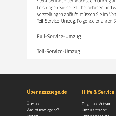
Steht bei Ihnen demnächst ein Umzug a
Leistungen Sie selbst übernehmen und
Vorstellungen abläuft, müssen Sie im Vo
Teil-Service-Umzug
. Folgende erfahren S
Full-Service-Umzug
Teil-Service-Umzug
Über
.
Hilfe & Service
umzuege
de
Über uns
Fragen und Antworten
Was ist umzuege.de?
Umzugsratgeber
Partner
Umzugscheckliste