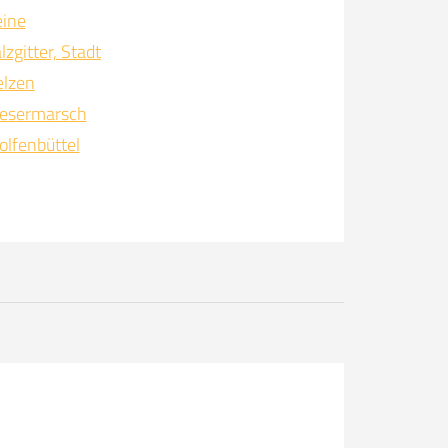
ine
lzgitter, Stadt
lzen
esermarsch
lfenbüttel