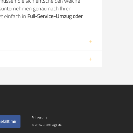
müssen Sie sich entscheiden welche
gsunternehmen genau nach Ihren
t einfach in
Full-Service-Umzug oder
Sitemap
efällt mir
© 2024 - umzuege.de