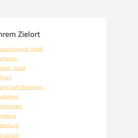
hrem Zielort
aunschweig, Stadt
uxhaven
den, Stadt
fhorn
afschaft Bentheim
idekreis
olzminden
üneburg
denburg
snabrück