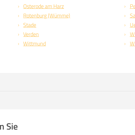
Osterode am Harz
Pe
Rotenburg (Wümme)
Sa
Stade
Ue
Verden
W
Wittmund
Wo
n Sie