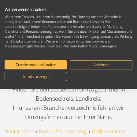
Wir verwenden Cookies
Wir nutzen Cookies, um Ihnen die bestmögliche Nutzung unserer Webseite zu
ermöglichen und unsere Kommunikation mit Ihnen zu verbessern. Wir
berücksichtigen hierbei Ihre Präferenzen und verarbeiten Daten für Marketing,
Umzugsunternehmen in Bodenseekreis,
Analytics und Personalisierung nur, wenn Sie uns durch Klicken auf "Zustimmen und
Landkreis
weiter" Ihr Einverständnis geben. Sie können Ihre Einwilligung jederzeit mit Wirkung
für die Zukunft widerrufen. Weitere Informationen zu den Cookies und
Anpassungsmöglichkeiten finden Sie unter dem Button "Details anzeigen".
Empfohlen von umzuege.de - Ihre
Zustimmen und weiter
Ablehnen
Umzugsexperten seit 1997
Details anzeigen
Finden Sie den passenden Umzugspartner in
Bodenseekreis, Landkreis.
In unserem Branchenverzeichnis führen wir
Umzugsfirmen auch in Ihrer Nähe.
Deutschland
>
Baden-Württemberg
>
Bodenseekreis,