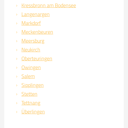
Kressbronn am Bodensee
Langenargen
Markdorf
Meckenbeuren
Meersburg
Neukirch
Oberteuringen
Owingen
Salem
Sipplingen
Stetten
Tettnang
Überlingen