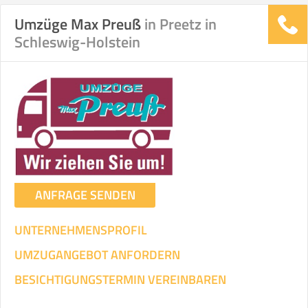
Umzüge Max Preuß
in Preetz in
Schleswig-Holstein
Stunden
Stunden
.
€ -
€
KOSTENSCHÄTZUNG:
ICH WILL SELBST UMZIEHEN
Mit Umzugsunternehmen
.
ANFRAGE SENDEN
UNTERNEHMENSPROFIL
UMZUGANGEBOT ANFORDERN
Mitarbeiter
Zeit pro Mitarbeiter
Gesamt-Arbeitszeit
BESICHTIGUNGSTERMIN VEREINBAREN