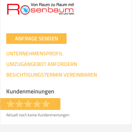
Umzugsdaten für Tragen und
Transportieren
ANGABEN ÄNDERN
ANFRAGE SENDEN
Ihre Angaben:
am
UNTERNEHMENSPROFIL
3
Wohnfläche:
m²
Entfernung:
km
Volumen:
m
.
UMZUGANGEBOT ANFORDERN
Gewicht:
kg
.
BESICHTIGUNGSTERMIN VEREINBAREN
Selbst umziehen
Kundenmeinungen
.
Aktuell noch keine Kundenmeinungen
Helfer
Zeit pro Helfer
Gesamt-Arbeitszeit
.