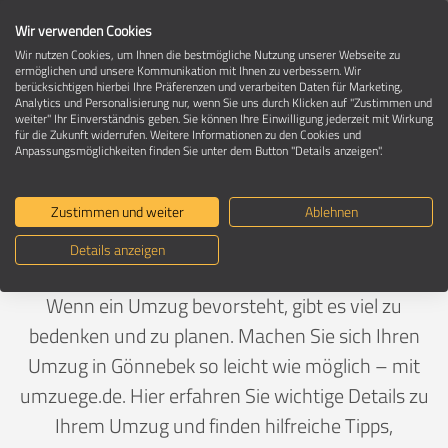
Wir verwenden Cookies
Wir nutzen Cookies, um Ihnen die bestmögliche Nutzung unserer Webseite zu
ermöglichen und unsere Kommunikation mit Ihnen zu verbessern. Wir
berücksichtigen hierbei Ihre Präferenzen und verarbeiten Daten für Marketing,
Umzug in 24610 Gönnebek
Analytics und Personalisierung nur, wenn Sie uns durch Klicken auf "Zustimmen und
weiter" Ihr Einverständnis geben. Sie können Ihre Einwilligung jederzeit mit Wirkung
für die Zukunft widerrufen. Weitere Informationen zu den Cookies und
Anpassungsmöglichkeiten finden Sie unter dem Button "Details anzeigen".
Ein Umzug ist Vertrauenssache
Zustimmen und weiter
Ablehnen
Deutschland
>
Schleswig-Holstein
>
Segeberg,
Details anzeigen
Landkreis
>
Gönnebek
Wenn ein Umzug bevorsteht, gibt es viel zu
bedenken und zu planen. Machen Sie sich Ihren
Umzug in Gönnebek so leicht wie möglich – mit
umzuege.de. Hier erfahren Sie wichtige Details zu
Ihrem Umzug und finden hilfreiche Tipps,