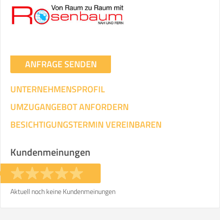
Umzugsdaten für Tragen und
Transportieren
ANGABEN ÄNDERN
ANFRAGE SENDEN
Ihre Angaben:
am
UNTERNEHMENSPROFIL
3
Wohnfläche:
m²
Entfernung:
km
Volumen:
m
.
UMZUGANGEBOT ANFORDERN
Gewicht:
kg
.
BESICHTIGUNGSTERMIN VEREINBAREN
Selbst umziehen
Kundenmeinungen
.
Aktuell noch keine Kundenmeinungen
Helfer
Zeit pro Helfer
Gesamt-Arbeitszeit
.