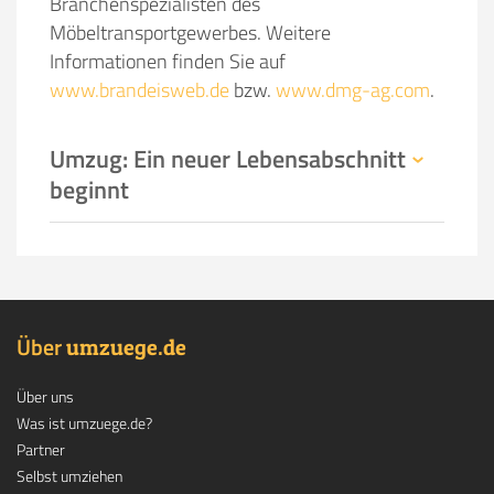
Branchenspezialisten des
Möbeltransportgewerbes. Weitere
Informationen finden Sie auf
www.brandeisweb.de
bzw.
www.dmg-ag.com
.
Umzug: Ein neuer Lebensabschnitt
beginnt
Über
.
umzuege
de
Über uns
Was ist umzuege.de?
Partner
Selbst umziehen