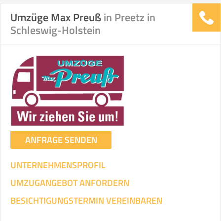
Umzüge Max Preuß
in Preetz in
Schleswig-Holstein
Stunden
Stunden
.
€ -
€
KOSTENSCHÄTZUNG:
ICH WILL SELBST UMZIEHEN
Mit Umzugsunternehmen
.
ANFRAGE SENDEN
UNTERNEHMENSPROFIL
UMZUGANGEBOT ANFORDERN
Mitarbeiter
Zeit pro Mitarbeiter
Gesamt-Arbeitszeit
BESICHTIGUNGSTERMIN VEREINBAREN