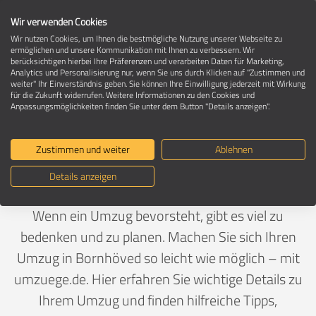
Wir verwenden Cookies
Wir nutzen Cookies, um Ihnen die bestmögliche Nutzung unserer Webseite zu
ermöglichen und unsere Kommunikation mit Ihnen zu verbessern. Wir
berücksichtigen hierbei Ihre Präferenzen und verarbeiten Daten für Marketing,
Umzug in 24619 Bornhöved
Analytics und Personalisierung nur, wenn Sie uns durch Klicken auf "Zustimmen und
weiter" Ihr Einverständnis geben. Sie können Ihre Einwilligung jederzeit mit Wirkung
für die Zukunft widerrufen. Weitere Informationen zu den Cookies und
Anpassungsmöglichkeiten finden Sie unter dem Button "Details anzeigen".
Ein Umzug ist Vertrauenssache
Zustimmen und weiter
Ablehnen
Deutschland
>
Schleswig-Holstein
>
Segeberg,
Details anzeigen
Landkreis
>
Bornhöved
Wenn ein Umzug bevorsteht, gibt es viel zu
bedenken und zu planen. Machen Sie sich Ihren
Umzug in Bornhöved so leicht wie möglich – mit
umzuege.de. Hier erfahren Sie wichtige Details zu
Ihrem Umzug und finden hilfreiche Tipps,