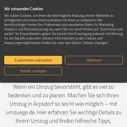
Wir verwenden Cookies
Wir nutzen Cookies, um Ihnen die bestmögliche Nutzung unserer Webseite zu
ermöglichen und unsere Kommunikation mit Ihnen zu verbessern. Wir
berücksichtigen hierbei Ihre Präferenzen und verarbeiten Daten für Marketing,
Umzug in 24634 Arpsdorf
Analytics und Personalisierung nur, wenn Sie uns durch Klicken auf "Zustimmen und
weiter" Ihr Einverständnis geben. Sie können Ihre Einwilligung jederzeit mit Wirkung
für die Zukunft widerrufen. Weitere Informationen zu den Cookies und
Anpassungsmöglichkeiten finden Sie unter dem Button "Details anzeigen".
Ein Umzug ist Vertrauenssache
Zustimmen und weiter
Ablehnen
Deutschland
>
Schleswig-Holstein
>
Rendsburg-
Details anzeigen
Eckernförde, Landkreis
>
Arpsdorf
Wenn ein Umzug bevorsteht, gibt es viel zu
bedenken und zu planen. Machen Sie sich Ihren
Umzug in Arpsdorf so leicht wie möglich – mit
umzuege.de. Hier erfahren Sie wichtige Details zu
Ihrem Umzug und finden hilfreiche Tipps,