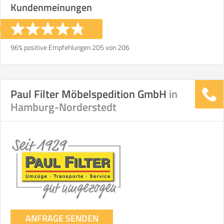
Kundenmeinungen
Stunden
Stunden
€ -
€
KOSTENSCHÄTZUNG:
96% positive Empfehlungen 205 von 206
ICH MÖCHTE ANGEBOTE ANFORDERN
Paul Filter Möbelspedition GmbH
in
Hamburg-Norderstedt
SO ERRECHNET SICH DIE KOSTENSCHÄTZUNG
ANFRAGE SENDEN