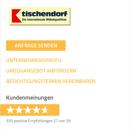
Umzugsdaten für Tragen und
Transportieren
ANGABEN ÄNDERN
Ihre Angaben:
am
ANFRAGE SENDEN
UNTERNEHMENSPROFIL
3
Wohnfläche:
m²
Entfernung:
km
Volumen:
m
.
Gewicht:
kg
UMZUGANGEBOT ANFORDERN
.
BESICHTIGUNGSTERMIN VEREINBAREN
Selbst umziehen
.
Kundenmeinungen
93% positive Empfehlungen 27 von 28
Helfer
Zeit pro Helfer
Gesamt-Arbeitszeit
.