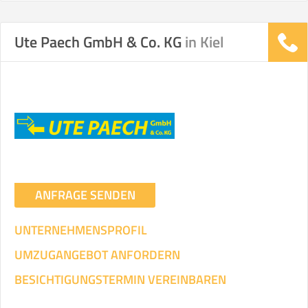
Ute Paech GmbH & Co. KG
in Kiel
Stunden
Stunden
.
€ -
€
KOSTENSCHÄTZUNG:
ICH WILL SELBST UMZIEHEN
Mit Umzugsunternehmen
.
ANFRAGE SENDEN
UNTERNEHMENSPROFIL
UMZUGANGEBOT ANFORDERN
Mitarbeiter
Zeit pro Mitarbeiter
Gesamt-Arbeitszeit
BESICHTIGUNGSTERMIN VEREINBAREN