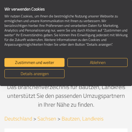
Wir verwenden Cookies
Wir nutzen Cookies, um Ihnen die bestmögliche Nutzung unserer Webseite zu
ermöglichen und unsere Kommunikation mit Ihnen zu verbessern. Wir
berücksichtigen hierbei Ihre Präferenzen und verarbeiten Daten für Marketing,
Umzug in Bautzen, Landkreis
Analytics und Personalisierung nur, wenn Sie uns durch Klicken auf "Zustimmen und
weiter" Ihr Einverständnis geben. Sie können Ihre Einwilligung jederzeit mit Wirkung
für die Zukunft widerrufen. Weitere Informationen zu den Cookies und
Anpassungsmöglichkeiten finden Sie unter dem Button "Details anzeigen".
Selbst machen oder Umzugsfirma
beauftragen?
Zustimmen und weiter
Ablehnen
Details anzeigen
Umzugskosten bequem vergleichen.
Das Branchenverzeichnis für Bautzen, Landkreis
unterstützt Sie den passenden Umzugspartnern
in Ihrer Nähe zu finden.
Deutschland
>
Sachsen
>
Bautzen, Landkreis