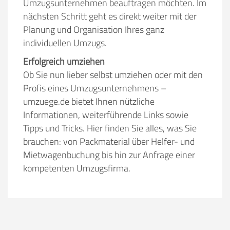
Umzugsunternehmen beauftragen möchten. Im
Stunden
Stunden
nächsten Schritt geht es direkt weiter mit der
Planung und Organisation Ihres ganz
€ -
€
KOSTENSCHÄTZUNG:
individuellen Umzugs.
Erfolgreich umziehen
ICH MÖCHTE ANGEBOTE ANFORDERN
Ob Sie nun lieber selbst umziehen oder mit den
Profis eines Umzugsunternehmens –
umzuege.de bietet Ihnen nützliche
SO ERRECHNET SICH DIE KOSTENSCHÄTZUNG
Informationen, weiterführende Links sowie
Tipps und Tricks. Hier finden Sie alles, was Sie
brauchen: von Packmaterial über Helfer- und
Mietwagenbuchung bis hin zur Anfrage einer
kompetenten Umzugsfirma.