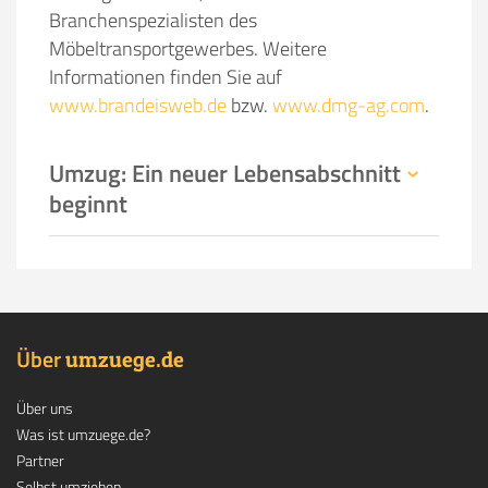
Branchenspezialisten des
Möbeltransportgewerbes. Weitere
Informationen finden Sie auf
www.brandeisweb.de
bzw.
www.dmg-ag.com
.
Umzug: Ein neuer Lebensabschnitt
beginnt
Über
.
umzuege
de
Über uns
Was ist umzuege.de?
Partner
Selbst umziehen