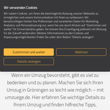
Wir verwenden Cookies
Wir nutzen Cookies, um Ihnen die bestmögliche Nutzung unserer Webseite zu
ermöglichen und unsere Kommunikation mit Ihnen zu verbessern. Wir
berücksichtigen hierbei Ihre Präferenzen und verarbeiten Daten für Marketing,
Umzug in 39397 Gröningen
Analytics und Personalisierung nur, wenn Sie uns durch Klicken auf "Zustimmen und
weiter" Ihr Einverständnis geben. Sie können Ihre Einwilligung jederzeit mit Wirkung
für die Zukunft widerrufen. Weitere Informationen zu den Cookies und
Anpassungsmöglichkeiten finden Sie unter dem Button "Details anzeigen".
Ein Umzug ist Vertrauenssache
Zustimmen und weiter
Ablehnen
Deutschland
>
Sachsen-Anhalt
>
Börde, Landkreis
>
Details anzeigen
Gröningen
Wenn ein Umzug bevorsteht, gibt es viel zu
bedenken und zu planen. Machen Sie sich Ihren
Umzug in Gröningen so leicht wie möglich – mit
umzuege.de. Hier erfahren Sie wichtige Details zu
Ihrem Umzug und finden hilfreiche Tipps,