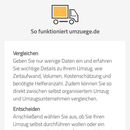
Stunden
Stunden
.
So funktioniert umzuege.de
€ -
€
KOSTENSCHÄTZUNG:
ICH WILL SELBST UMZIEHEN
Vergleichen
Geben Sie nur wenige Daten ein und erfahren
Sie wichtige Details zu Ihrem Umzug, wie
Mit Umzugsunternehmen
Zeitaufwand, Volumen, Kostenschätzung und
.
benötigte Helferanzahl. Zudem können Sie so
direkt zwischen selbst organisiertem Umzug
und Umzugsunternehmen vergleichen.
Entscheiden
Anschließend wählen Sie aus, ob Sie Ihren
Mitarbeiter
Zeit pro Mitarbeiter
Gesamt-Arbeitszeit
Umzug selbst durchführen wollen oder ein