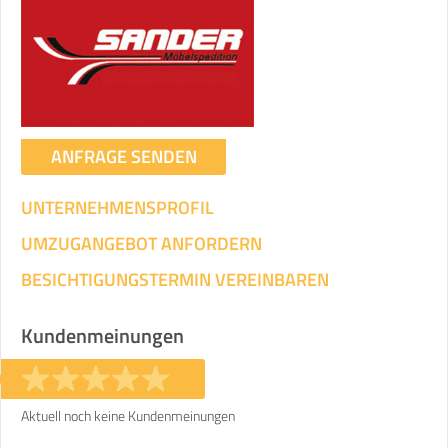
Umzugsdaten für Tragen und
Transportieren
ANGABEN ÄNDERN
Ihre Angaben:
am
ANFRAGE SENDEN
UNTERNEHMENSPROFIL
3
Wohnfläche:
m²
Entfernung:
km
Volumen:
m
.
Gewicht:
kg
UMZUGANGEBOT ANFORDERN
.
BESICHTIGUNGSTERMIN VEREINBAREN
Selbst umziehen
.
Kundenmeinungen
Aktuell noch keine Kundenmeinungen
Helfer
Zeit pro Helfer
Gesamt-Arbeitszeit
.