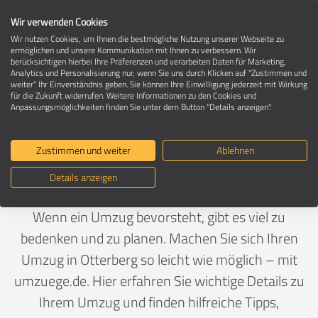
Wir verwenden Cookies
Wir nutzen Cookies, um Ihnen die bestmögliche Nutzung unserer Webseite zu
ermöglichen und unsere Kommunikation mit Ihnen zu verbessern. Wir
berücksichtigen hierbei Ihre Präferenzen und verarbeiten Daten für Marketing,
Umzug in 67697 Otterberg
Analytics und Personalisierung nur, wenn Sie uns durch Klicken auf "Zustimmen und
weiter" Ihr Einverständnis geben. Sie können Ihre Einwilligung jederzeit mit Wirkung
für die Zukunft widerrufen. Weitere Informationen zu den Cookies und
Anpassungsmöglichkeiten finden Sie unter dem Button "Details anzeigen".
Ein Umzug ist Vertrauenssache
Zustimmen und weiter
Ablehnen
Deutschland
>
Rheinland-Pfalz
>
Kaiserslautern,
Details anzeigen
Landkreis
>
Otterberg
Wenn ein Umzug bevorsteht, gibt es viel zu
bedenken und zu planen. Machen Sie sich Ihren
Umzug in Otterberg so leicht wie möglich – mit
umzuege.de. Hier erfahren Sie wichtige Details zu
Ihrem Umzug und finden hilfreiche Tipps,