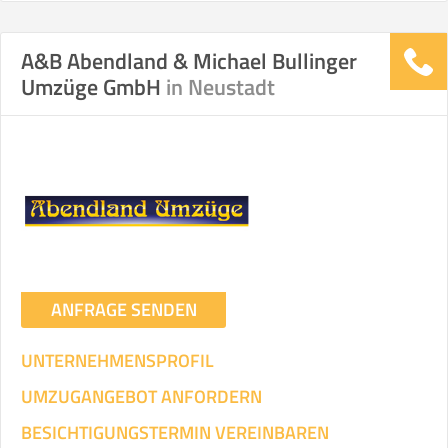
A&B Abendland & Michael Bullinger
Stunden
Stunden
Umzüge GmbH
in Neustadt
.
€ -
€
KOSTENSCHÄTZUNG:
ICH WILL SELBST UMZIEHEN
Mit Umzugsunternehmen
.
ANFRAGE SENDEN
UNTERNEHMENSPROFIL
UMZUGANGEBOT ANFORDERN
Mitarbeiter
Zeit pro Mitarbeiter
Gesamt-Arbeitszeit
BESICHTIGUNGSTERMIN VEREINBAREN