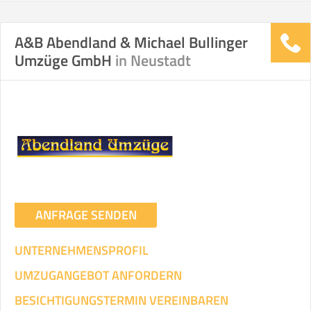
A&B Abendland & Michael Bullinger
Stunden
Stunden
Umzüge GmbH
in Neustadt
.
€ -
€
KOSTENSCHÄTZUNG:
ICH WILL SELBST UMZIEHEN
Mit Umzugsunternehmen
.
ANFRAGE SENDEN
UNTERNEHMENSPROFIL
UMZUGANGEBOT ANFORDERN
Mitarbeiter
Zeit pro Mitarbeiter
Gesamt-Arbeitszeit
BESICHTIGUNGSTERMIN VEREINBAREN