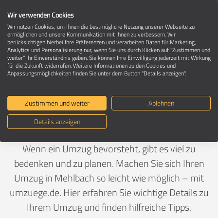
Wir verwenden Cookies
Wir nutzen Cookies, um Ihnen die bestmögliche Nutzung unserer Webseite zu
ermöglichen und unsere Kommunikation mit Ihnen zu verbessern. Wir
berücksichtigen hierbei Ihre Präferenzen und verarbeiten Daten für Marketing,
Umzug in 67735 Mehlbach
Analytics und Personalisierung nur, wenn Sie uns durch Klicken auf "Zustimmen und
weiter" Ihr Einverständnis geben. Sie können Ihre Einwilligung jederzeit mit Wirkung
für die Zukunft widerrufen. Weitere Informationen zu den Cookies und
Anpassungsmöglichkeiten finden Sie unter dem Button "Details anzeigen".
Ein Umzug ist Vertrauenssache
Zustimmen und weiter
Ablehnen
Deutschland
>
Rheinland-Pfalz
>
Kaiserslautern,
Details anzeigen
Landkreis
>
Mehlbach
Wenn ein Umzug bevorsteht, gibt es viel zu
bedenken und zu planen. Machen Sie sich Ihren
Umzug in Mehlbach so leicht wie möglich – mit
umzuege.de. Hier erfahren Sie wichtige Details zu
Ihrem Umzug und finden hilfreiche Tipps,