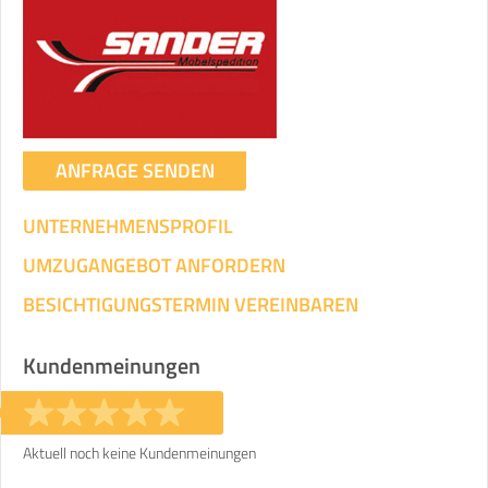
Umzugsdaten für Tragen und
Transportieren
ANGABEN ÄNDERN
Ihre Angaben:
am
ANFRAGE SENDEN
UNTERNEHMENSPROFIL
3
Wohnfläche:
m²
Entfernung:
km
Volumen:
m
.
Gewicht:
kg
UMZUGANGEBOT ANFORDERN
.
BESICHTIGUNGSTERMIN VEREINBAREN
Selbst umziehen
.
Kundenmeinungen
Aktuell noch keine Kundenmeinungen
Helfer
Zeit pro Helfer
Gesamt-Arbeitszeit
.