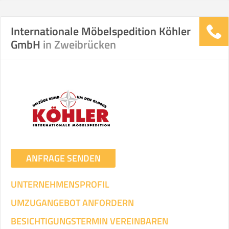
Internationale Möbelspedition Köhler
Stunden
Stunden
GmbH
in Zweibrücken
.
€ -
€
KOSTENSCHÄTZUNG:
ICH WILL SELBST UMZIEHEN
Mit Umzugsunternehmen
.
ANFRAGE SENDEN
UNTERNEHMENSPROFIL
UMZUGANGEBOT ANFORDERN
Mitarbeiter
Zeit pro Mitarbeiter
Gesamt-Arbeitszeit
BESICHTIGUNGSTERMIN VEREINBAREN