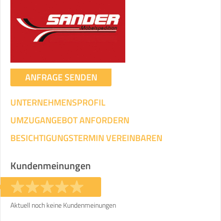
Umzugsdaten für Tragen und
Transportieren
ANGABEN ÄNDERN
Ihre Angaben:
am
ANFRAGE SENDEN
UNTERNEHMENSPROFIL
3
Wohnfläche:
m²
Entfernung:
km
Volumen:
m
.
Gewicht:
kg
UMZUGANGEBOT ANFORDERN
.
BESICHTIGUNGSTERMIN VEREINBAREN
Selbst umziehen
.
Kundenmeinungen
Aktuell noch keine Kundenmeinungen
Helfer
Zeit pro Helfer
Gesamt-Arbeitszeit
.