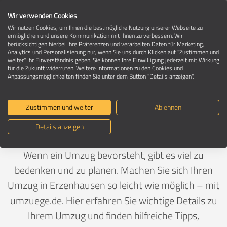
Wir verwenden Cookies
Wir nutzen Cookies, um Ihnen die bestmögliche Nutzung unserer Webseite zu
ermöglichen und unsere Kommunikation mit Ihnen zu verbessern. Wir
berücksichtigen hierbei Ihre Präferenzen und verarbeiten Daten für Marketing,
Umzug in 67685 Erzenhausen
Analytics und Personalisierung nur, wenn Sie uns durch Klicken auf "Zustimmen und
weiter" Ihr Einverständnis geben. Sie können Ihre Einwilligung jederzeit mit Wirkung
für die Zukunft widerrufen. Weitere Informationen zu den Cookies und
Anpassungsmöglichkeiten finden Sie unter dem Button "Details anzeigen".
Ein Umzug ist Vertrauenssache
Zustimmen und weiter
Ablehnen
Deutschland
>
Rheinland-Pfalz
>
Kaiserslautern,
Details anzeigen
Landkreis
>
Erzenhausen
Wenn ein Umzug bevorsteht, gibt es viel zu
bedenken und zu planen. Machen Sie sich Ihren
Umzug in Erzenhausen so leicht wie möglich – mit
umzuege.de. Hier erfahren Sie wichtige Details zu
Ihrem Umzug und finden hilfreiche Tipps,