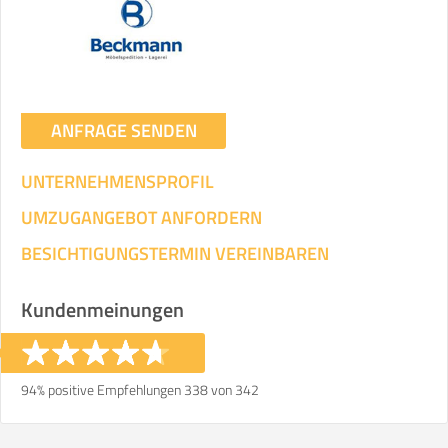
Umzugsdaten für Tragen und
Transportieren
ANGABEN ÄNDERN
ANFRAGE SENDEN
Ihre Angaben:
am
UNTERNEHMENSPROFIL
3
Wohnfläche:
m²
Entfernung:
km
Volumen:
m
.
UMZUGANGEBOT ANFORDERN
Gewicht:
kg
.
BESICHTIGUNGSTERMIN VEREINBAREN
Selbst umziehen
Kundenmeinungen
.
94% positive Empfehlungen 338 von 342
Helfer
Zeit pro Helfer
Gesamt-Arbeitszeit
.