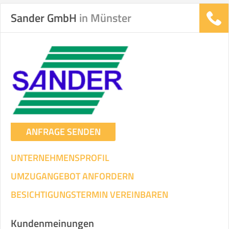
Sander GmbH
in Münster
Stunden
Stunden
.
€ -
€
KOSTENSCHÄTZUNG:
ICH WILL SELBST UMZIEHEN
ANFRAGE SENDEN
Mit Umzugsunternehmen
.
UNTERNEHMENSPROFIL
UMZUGANGEBOT ANFORDERN
BESICHTIGUNGSTERMIN VEREINBAREN
Mitarbeiter
Zeit pro Mitarbeiter
Gesamt-Arbeitszeit
Kundenmeinungen