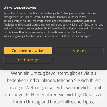
Wir verwenden Cookies
Wir nutzen Cookies, um Ihnen die bestmögliche Nutzung unserer Webseite zu
ermöglichen und unsere Kommunikation mit Ihnen zu verbessern. Wir
berücksichtigen hierbei Ihre Präferenzen und verarbeiten Daten für Marketing,
Umzug in 48493 Wettringen
Analytics und Personalisierung nur, wenn Sie uns durch Klicken auf "Zustimmen und
weiter" Ihr Einverständnis geben. Sie können Ihre Einwilligung jederzeit mit Wirkung
für die Zukunft widerrufen. Weitere Informationen zu den Cookies und
Anpassungsmöglichkeiten finden Sie unter dem Button "Details anzeigen".
Ein Umzug ist Vertrauenssache
Zustimmen und weiter
Ablehnen
Deutschland
>
Nordrhein-Westfalen
>
Steinfurt,
Details anzeigen
Landkreis
>
Wettringen
Wenn ein Umzug bevorsteht, gibt es viel zu
bedenken und zu planen. Machen Sie sich Ihren
Umzug in Wettringen so leicht wie möglich – mit
umzuege.de. Hier erfahren Sie wichtige Details zu
Ihrem Umzug und finden hilfreiche Tipps,