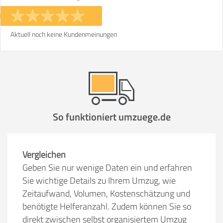
Stunden
Stunden
€ -
€
KOSTENSCHÄTZUNG:
Aktuell noch keine Kundenmeinungen
ICH MÖCHTE ANGEBOTE ANFORDERN
SO ERRECHNET SICH DIE KOSTENSCHÄTZUNG
So funktioniert umzuege.de
Vergleichen
Geben Sie nur wenige Daten ein und erfahren
Sie wichtige Details zu Ihrem Umzug, wie
Zeitaufwand, Volumen, Kostenschätzung und
benötigte Helferanzahl. Zudem können Sie so
direkt zwischen selbst organisiertem Umzug