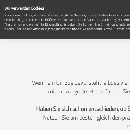
Wir verwenden Cookies
Wir nutzen Cookies, um Ihnen die bestmögliche Nutzung unserer Webseite zu ermögli
berücksichtigen hierbei Ihre Präferenzen und verarbeiten Daten für Marketing, Analytic
"Zustimmen und weiter" Ihr Einverständnis geben. Sie können Ihre Einwilligung jederze
zu den Cookies und Anpassungsmöglichkeiten finden Sie unter dem Button "Details anz
Wenn ein Umzug bevorsteht, gibt es viel
– mit umzuege.de. Hier erfahren Sie
Haben Sie sich schon entschieden, ob 
Nutzen Sie am besten gleich den pr
u