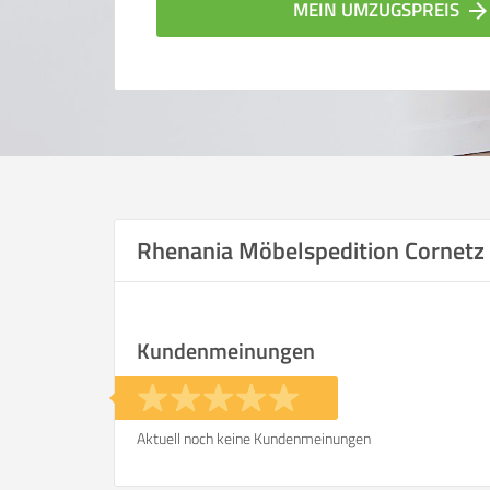
MEIN UMZUGSPREIS
arrow_forwar
Rhenania Möbelspedition Cornet
Vergleichsergebnis bas
Kundenmeinungen
Ihre Angaben:
am
Aktuell noch keine Kundenmeinungen
Wohnfläche