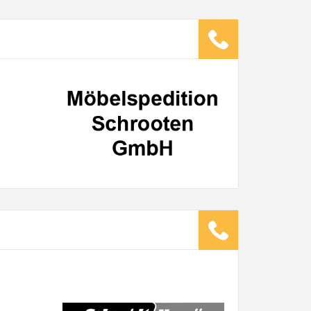
ugsunternehmen
.
it pro Mitarbeiter
Gesamt-Arbeitszeit
Stunden
Stunden
€ -
€
G:
TE ANGEBOTE ANFORDERN