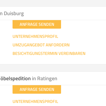
hen
Mit Umz
.
in Duisburg
ANFRAGE SENDEN
UNTERNEHMENSPROFIL
UMZUGANGEBOT ANFORDERN
Gesamt-Arbeitszeit
Mitarbeiter
Ze
BESICHTIGUNGSTERMIN VEREINBAREN
Stunden
.
€ -
€
KOSTENSCHÄTZUN
öbelspedition
in Ratingen
ANFRAGE SENDEN
IEHEN
ICH MÖCH
UNTERNEHMENSPROFIL