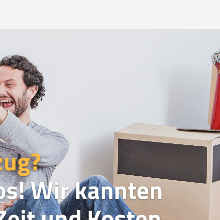
zug?
os! Wir kannten
eit und Kosten.