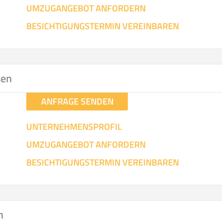
UMZUGANGEBOT ANFORDERN
SO ERRECHNET SICH DIE KOSTENSCHÄTZUNG
BESICHTIGUNGSTERMIN VEREINBAREN
sen
ANFRAGE SENDEN
UNTERNEHMENSPROFIL
UMZUGANGEBOT ANFORDERN
BESICHTIGUNGSTERMIN VEREINBAREN
n