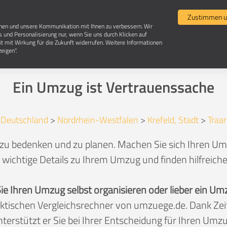
Umzugsvergleich
Selbst umziehen
Umzugsun
Zustimmen u
chen und unsere Kommunikation mit Ihnen zu verbessern. Wir
s und Personalisierung nur, wenn Sie uns durch Klicken auf
it mit Wirkung für die Zukunft widerrufen. Weitere Informationen
Umzug in 47802 Krefeld-Traar
eigen".
Ein Umzug ist Vertrauenssache
Deutschland
>
Nordrhein-Westfalen
>
Krefeld, Stadt
>
Traar
 zu bedenken und zu planen. Machen Sie sich Ihren Umzu
 wichtige Details zu Ihrem Umzug und finden hilfreich
Sie Ihren Umzug selbst organisieren oder lieber ein
aktischen Vergleichsrechner von umzuege.de. Dank Z
nterstützt er Sie bei Ihrer Entscheidung für Ihren Umzu