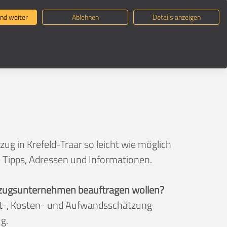
ternehmen suchen
Umzugsratgeber
nd weiter
Ablehnen
Details anzeigen
g in Krefeld-Traar so leicht wie möglich
e Tipps, Adressen und Informationen.
 Umzugsunternehmen beauftragen wollen?
eit-, Kosten- und Aufwandsschätzung
g.