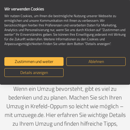
Wir verwenden Cookies
Wir nutzen Cookies, um Ihnen die bestmögliche Nutzung unserer Webseite zu
ermöglichen und unsere Kommunikation mit Ihnen zu verbessern. Wir
berücksichtigen hierbei Ihre Präferenzen und verarbeiten Daten für Marketing,
Umzug in 47800 Krefeld-Oppum
Analytics und Personalisierung nur, wenn Sie uns durch Klicken auf "Zustimmen und
weiter" Ihr Einverständnis geben. Sie können Ihre Einwilligung jederzeit mit Wirkung
für die Zukunft widerrufen. Weitere Informationen zu den Cookies und
Anpassungsmöglichkeiten finden Sie unter dem Button "Details anzeigen".
Ein Umzug ist Vertrauenssache
Zustimmen und weiter
Ablehnen
Deutschland
>
Nordrhein-Westfalen
>
Krefeld, Stadt
>
Details anzeigen
Oppum
Wenn ein Umzug bevorsteht, gibt es viel zu
bedenken und zu planen. Machen Sie sich Ihren
Umzug in Krefeld-Oppum so leicht wie möglich –
mit umzuege.de. Hier erfahren Sie wichtige Details
zu Ihrem Umzug und finden hilfreiche Tipps,