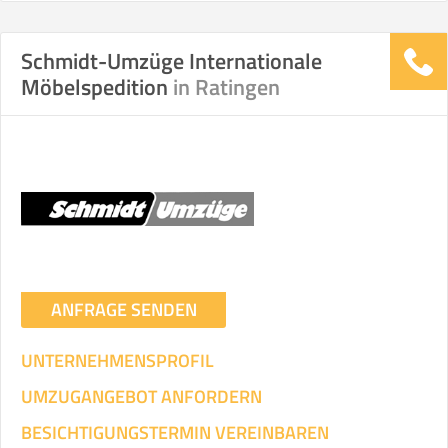
Schmidt-Umzüge Internationale
Stunden
Stunden
Möbelspedition
in Ratingen
.
€ -
€
KOSTENSCHÄTZUNG:
ICH WILL SELBST UMZIEHEN
Mit Umzugsunternehmen
.
ANFRAGE SENDEN
UNTERNEHMENSPROFIL
UMZUGANGEBOT ANFORDERN
Mitarbeiter
Zeit pro Mitarbeiter
Gesamt-Arbeitszeit
BESICHTIGUNGSTERMIN VEREINBAREN