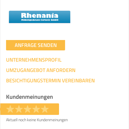
Umzugsdaten für Tragen und
Transportieren
ANGABEN ÄNDERN
Ihre Angaben:
am
ANFRAGE SENDEN
UNTERNEHMENSPROFIL
3
Wohnfläche:
m²
Entfernung:
km
Volumen:
m
.
Gewicht:
kg
UMZUGANGEBOT ANFORDERN
.
BESICHTIGUNGSTERMIN VEREINBAREN
Selbst umziehen
.
Kundenmeinungen
Aktuell noch keine Kundenmeinungen
Helfer
Zeit pro Helfer
Gesamt-Arbeitszeit
.