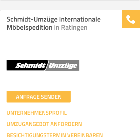
Schmidt-Umzüge Internationale
Stunden
Stunden
Möbelspedition
in Ratingen
.
€ -
€
KOSTENSCHÄTZUNG:
ICH WILL SELBST UMZIEHEN
Mit Umzugsunternehmen
.
ANFRAGE SENDEN
UNTERNEHMENSPROFIL
UMZUGANGEBOT ANFORDERN
Mitarbeiter
Zeit pro Mitarbeiter
Gesamt-Arbeitszeit
BESICHTIGUNGSTERMIN VEREINBAREN