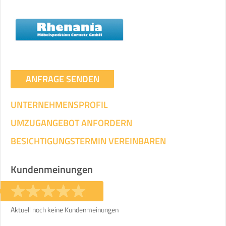
Umzugsdaten für Tragen und
Transportieren
ANGABEN ÄNDERN
Ihre Angaben:
am
ANFRAGE SENDEN
UNTERNEHMENSPROFIL
3
Wohnfläche:
m²
Entfernung:
km
Volumen:
m
.
Gewicht:
kg
UMZUGANGEBOT ANFORDERN
.
BESICHTIGUNGSTERMIN VEREINBAREN
Selbst umziehen
.
Kundenmeinungen
Aktuell noch keine Kundenmeinungen
Helfer
Zeit pro Helfer
Gesamt-Arbeitszeit
.