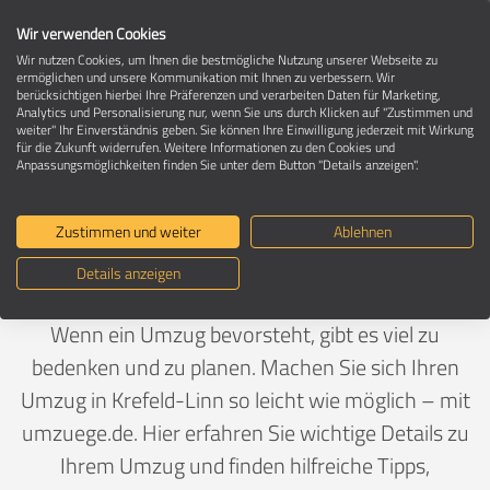
Wir verwenden Cookies
Wir nutzen Cookies, um Ihnen die bestmögliche Nutzung unserer Webseite zu
ermöglichen und unsere Kommunikation mit Ihnen zu verbessern. Wir
berücksichtigen hierbei Ihre Präferenzen und verarbeiten Daten für Marketing,
Umzug in 47809 Krefeld-Linn
Analytics und Personalisierung nur, wenn Sie uns durch Klicken auf "Zustimmen und
weiter" Ihr Einverständnis geben. Sie können Ihre Einwilligung jederzeit mit Wirkung
für die Zukunft widerrufen. Weitere Informationen zu den Cookies und
Anpassungsmöglichkeiten finden Sie unter dem Button "Details anzeigen".
Ein Umzug ist Vertrauenssache
Zustimmen und weiter
Ablehnen
Deutschland
>
Nordrhein-Westfalen
>
Krefeld, Stadt
>
Details anzeigen
Linn
Wenn ein Umzug bevorsteht, gibt es viel zu
bedenken und zu planen. Machen Sie sich Ihren
Umzug in Krefeld-Linn so leicht wie möglich – mit
umzuege.de. Hier erfahren Sie wichtige Details zu
Ihrem Umzug und finden hilfreiche Tipps,