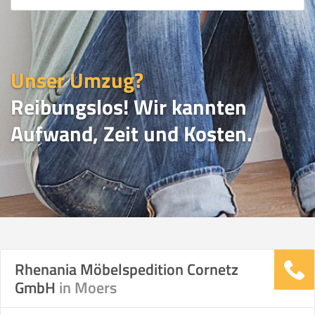
Unser Umzug?
Reibungslos! Wir kannten
Aufwand, Zeit und Kosten.
UMZUGSVERGLEICH
Rhenania Möbelspedition Cornetz
GmbH
in Moers
Vergleichsergebnis basierend auf Ihren