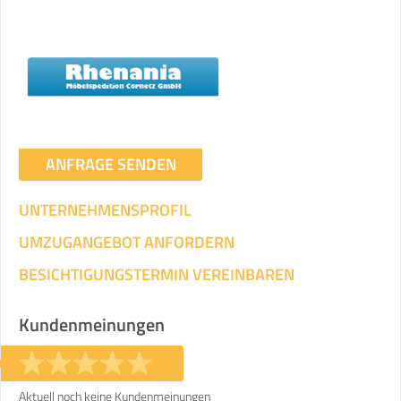
Umzugsdaten für Tragen und
Transportieren
ANGABEN ÄNDERN
Ihre Angaben:
am
ANFRAGE SENDEN
UNTERNEHMENSPROFIL
3
Wohnfläche:
m²
Entfernung:
km
Volumen:
m
.
Gewicht:
kg
UMZUGANGEBOT ANFORDERN
.
BESICHTIGUNGSTERMIN VEREINBAREN
Selbst umziehen
.
Kundenmeinungen
Aktuell noch keine Kundenmeinungen