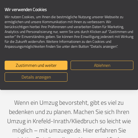
Wir verwenden Cookies
Wir nutzen Cookies, um Ihnen die bestmögliche Nutzung unserer Webseite zu
ermöglichen und unsere Kommunikation mit Ihnen zu verbessern. Wir
berücksichtigen hierbei Ihre Präferenzen und verarbeiten Daten für Marketing,
Umzug in 47798 Krefeld-
Analytics und Personalisierung nur, wenn Sie uns durch Klicken auf "Zustimmen und
Inrath/Kliedbruch
weiter" Ihr Einverständnis geben. Sie können Ihre Einwilligung jederzeit mit Wirkung
für die Zukunft widerrufen. Weitere Informationen zu den Cookies und
Anpassungsmöglichkeiten finden Sie unter dem Button "Details anzeigen".
Ein Umzug ist Vertrauenssache
Zustimmen und weiter
Ablehnen
Details anzeigen
Deutschland
>
Nordrhein-Westfalen
>
Krefeld, Stadt
>
Inrath/Kliedbruch
Wenn ein Umzug bevorsteht, gibt es viel zu
bedenken und zu planen. Machen Sie sich Ihren
Umzug in Krefeld-Inrath/Kliedbruch so leicht wie
möglich – mit umzuege.de. Hier erfahren Sie