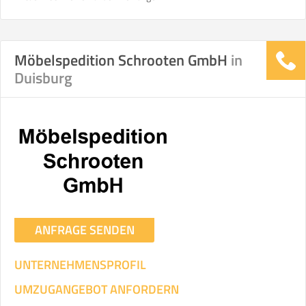
Helfer
Zeit pro Helfer
Gesamt-Arbeitszeit
.
Möbelspedition Schrooten GmbH
in
Stunden
Stunden
Duisburg
.
€ -
€
KOSTENSCHÄTZUNG:
ICH WILL SELBST UMZIEHEN
Mit Umzugsunternehmen
.
ANFRAGE SENDEN
UNTERNEHMENSPROFIL
UMZUGANGEBOT ANFORDERN
Mitarbeiter
Zeit pro Mitarbeiter
Gesamt-Arbeitszeit