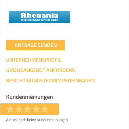
Umzugsdaten für Tragen und
Transportieren
ANGABEN ÄNDERN
Ihre Angaben:
am
ANFRAGE SENDEN
UNTERNEHMENSPROFIL
3
Wohnfläche:
m²
Entfernung:
km
Volumen:
m
.
Gewicht:
kg
UMZUGANGEBOT ANFORDERN
.
BESICHTIGUNGSTERMIN VEREINBAREN
Selbst umziehen
.
Kundenmeinungen
Aktuell noch keine Kundenmeinungen
Helfer
Zeit pro Helfer
Gesamt-Arbeitszeit
.