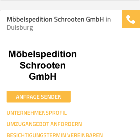
Möbelspedition Schrooten GmbH
in
Stunden
Stunden
Duisburg
.
€ -
€
KOSTENSCHÄTZUNG:
ICH WILL SELBST UMZIEHEN
Mit Umzugsunternehmen
.
ANFRAGE SENDEN
UNTERNEHMENSPROFIL
UMZUGANGEBOT ANFORDERN
Mitarbeiter
Zeit pro Mitarbeiter
Gesamt-Arbeitszeit
BESICHTIGUNGSTERMIN VEREINBAREN