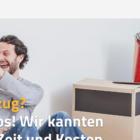
zug?
os! Wir kannten
eit und Kosten.