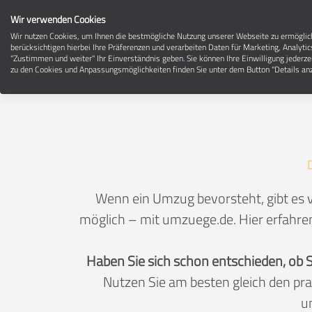
Wir verwenden Cookies
Wir nutzen Cookies, um Ihnen die bestmögliche Nutzung unserer Webseite zu ermögli
berücksichtigen hierbei Ihre Präferenzen und verarbeiten Daten für Marketing, Analytic
"Zustimmen und weiter" Ihr Einverständnis geben. Sie können Ihre Einwilligung jederze
zu den Cookies und Anpassungsmöglichkeiten finden Sie unter dem Button "Details anz
Wenn ein Umzug bevorsteht, gibt es v
möglich – mit umzuege.de. Hier erfahren
Haben Sie sich schon entschieden, ob 
Nutzen Sie am besten gleich den pr
u