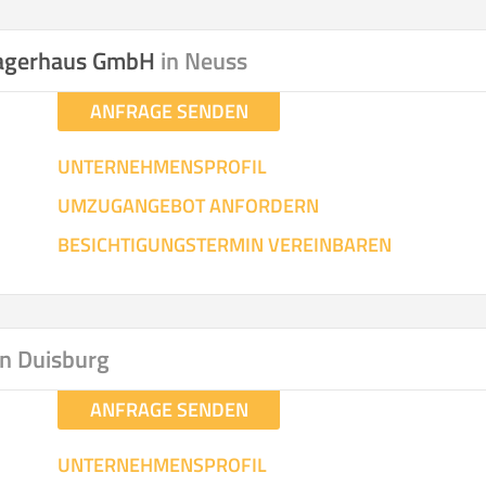
hen
Mit Umz
.
Lagerhaus GmbH
in Neuss
ANFRAGE SENDEN
UNTERNEHMENSPROFIL
UMZUGANGEBOT ANFORDERN
Gesamt-Arbeitszeit
Mitarbeiter
Ze
BESICHTIGUNGSTERMIN VEREINBAREN
Stunden
.
€ -
€
KOSTENSCHÄTZUN
in Duisburg
ANFRAGE SENDEN
IEHEN
ICH MÖCH
UNTERNEHMENSPROFIL