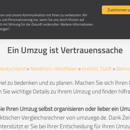
Umzugsvergleich
Selbst umziehen
Umzugsun
Zustimmen u
chen und unsere Kommunikation mit Ihnen zu verbessern. Wir
s und Personalisierung nur, wenn Sie uns durch Klicken auf
it mit Wirkung für die Zukunft widerrufen. Weitere Informationen
Umzug in 47803 Krefeld-Benrad
eigen".
Ein Umzug ist Vertrauenssache
Deutschland
>
Nordrhein-Westfalen
>
Krefeld, Stadt
>
Benra
iel zu bedenken und zu planen. Machen Sie sich Ihren 
 Sie wichtige Details zu Ihrem Umzug und finden hilfr
Sie Ihren Umzug selbst organisieren oder lieber ein
aktischen Vergleichsrechner von umzuege.de. Dank Z
nterstützt er Sie bei Ihrer Entscheidung für Ihren Umzu