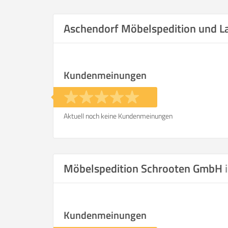
Selbst umzie
Aschendorf Möbelspedition und 
Kundenmeinungen
Helfer
Zeit pro Helfer
.
Aktuell noch keine Kundenmeinungen
Stunden
KOSTENSCHÄTZUNG:
Möbelspedition Schrooten GmbH
ICH WILL SELBST UMZ
Kundenmeinungen