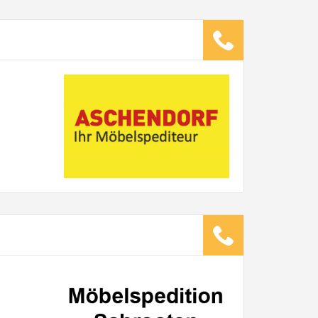
ugsunternehmen
.
it pro Mitarbeiter
Gesamt-Arbeitszeit
Stunden
Stunden
€ -
€
G:
TE ANGEBOTE ANFORDERN