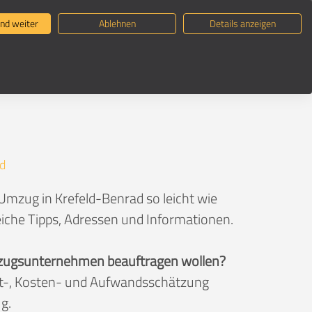
ternehmen suchen
Umzugsratgeber
nd weiter
Ablehnen
Details anzeigen
d
Umzug in Krefeld-Benrad so leicht wie
eiche Tipps, Adressen und Informationen.
 Umzugsunternehmen beauftragen wollen?
eit-, Kosten- und Aufwandsschätzung
g.