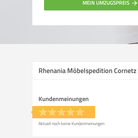
MEIN UMZUGSPREIS
arrow_forwar
Rhenania Möbelspedition Cornet
Vergleichsergebnis bas
Kundenmeinungen
Ihre Angaben:
am
Aktuell noch keine Kundenmeinungen
Wohnfläche