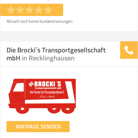
Stunden
Stunden
€ -
€
KOSTENSCHÄTZUNG:
Aktuell noch keine Kundenmeinungen
ICH MÖCHTE ANGEBOTE ANFORDERN
Die Brocki´s Transportgesellschaft
mbH
in Recklinghausen
SO ERRECHNET SICH DIE KOSTENSCHÄTZUNG
ANFRAGE SENDEN