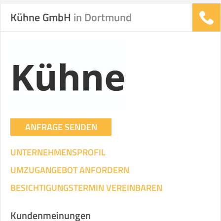
Kühne GmbH
in Dortmund
Stunden
Stunden
.
€ -
€
KOSTENSCHÄTZUNG:
ICH WILL SELBST UMZIEHEN
ANFRAGE SENDEN
Mit Umzugsunternehmen
.
UNTERNEHMENSPROFIL
UMZUGANGEBOT ANFORDERN
BESICHTIGUNGSTERMIN VEREINBAREN
Mitarbeiter
Zeit pro Mitarbeiter
Gesamt-Arbeitszeit
Kundenmeinungen