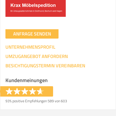
Umzugsdaten für Tragen und
Transportieren
ANGABEN ÄNDERN
ANFRAGE SENDEN
Ihre Angaben:
am
UNTERNEHMENSPROFIL
3
Wohnfläche:
m²
Entfernung:
km
Volumen:
m
.
UMZUGANGEBOT ANFORDERN
Gewicht:
kg
.
BESICHTIGUNGSTERMIN VEREINBAREN
Selbst umziehen
Kundenmeinungen
.
93% positive Empfehlungen 589 von 603
Helfer
Zeit pro Helfer
Gesamt-Arbeitszeit
.