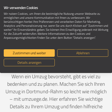
Wir verwenden Cookies
Wir nutzen Cookies, um Ihnen die bestmögliche Nutzung unserer Webseite zu
ermöglichen und unsere Kommunikation mit Ihnen zu verbessern. Wir
berücksichtigen hierbei Ihre Präferenzen und verarbeiten Daten für Marketing,
Umzug in 44369 Dortmund-Rahm
Analytics und Personalisierung nur, wenn Sie uns durch Klicken auf "Zustimmen und
weiter" Ihr Einverständnis geben. Sie können Ihre Einwilligung jederzeit mit Wirkung
für die Zukunft widerrufen. Weitere Informationen zu den Cookies und
Anpassungsmöglichkeiten finden Sie unter dem Button "Details anzeigen".
Ein Umzug ist Vertrauenssache
Zustimmen und weiter
Ablehnen
Deutschland
>
Nordrhein-Westfalen
>
Dortmund, Stadt
Details anzeigen
>
Rahm
Wenn ein Umzug bevorsteht, gibt es viel zu
bedenken und zu planen. Machen Sie sich Ihren
Umzug in Dortmund-Rahm so leicht wie möglich
– mit umzuege.de. Hier erfahren Sie wichtige
Details zu Ihrem Umzug und finden hilfreiche