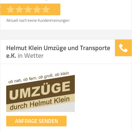
Stunden
Stunden
€ -
€
KOSTENSCHÄTZUNG:
Aktuell noch keine Kundenmeinungen
ICH MÖCHTE ANGEBOTE ANFORDERN
Helmut Klein Umzüge und Transporte
e.K.
in Wetter
SO ERRECHNET SICH DIE KOSTENSCHÄTZUNG
ANFRAGE SENDEN