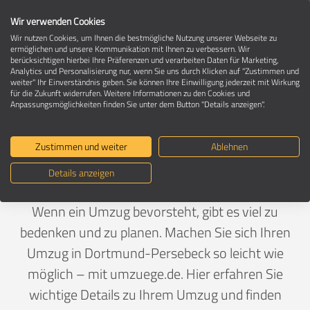
Wir verwenden Cookies
Wir nutzen Cookies, um Ihnen die bestmögliche Nutzung unserer Webseite zu
ermöglichen und unsere Kommunikation mit Ihnen zu verbessern. Wir
berücksichtigen hierbei Ihre Präferenzen und verarbeiten Daten für Marketing,
Umzug in 44227 Dortmund-Persebeck
Analytics und Personalisierung nur, wenn Sie uns durch Klicken auf "Zustimmen und
weiter" Ihr Einverständnis geben. Sie können Ihre Einwilligung jederzeit mit Wirkung
für die Zukunft widerrufen. Weitere Informationen zu den Cookies und
Anpassungsmöglichkeiten finden Sie unter dem Button "Details anzeigen".
Ein Umzug ist Vertrauenssache
Zustimmen und weiter
Ablehnen
Deutschland
>
Nordrhein-Westfalen
>
Dortmund, Stadt
Details anzeigen
>
Persebeck
Wenn ein Umzug bevorsteht, gibt es viel zu
bedenken und zu planen. Machen Sie sich Ihren
Umzug in Dortmund-Persebeck so leicht wie
möglich – mit umzuege.de. Hier erfahren Sie
wichtige Details zu Ihrem Umzug und finden