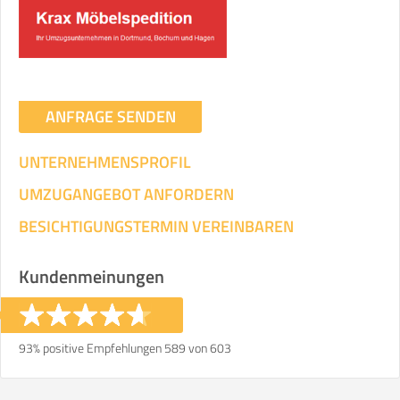
Umzugsdaten für Tragen und
Transportieren
ANGABEN ÄNDERN
ANFRAGE SENDEN
Ihre Angaben:
am
UNTERNEHMENSPROFIL
3
Wohnfläche:
m²
Entfernung:
km
Volumen:
m
.
UMZUGANGEBOT ANFORDERN
Gewicht:
kg
.
BESICHTIGUNGSTERMIN VEREINBAREN
Selbst umziehen
Kundenmeinungen
.
93% positive Empfehlungen 589 von 603
Helfer
Zeit pro Helfer
Gesamt-Arbeitszeit
.