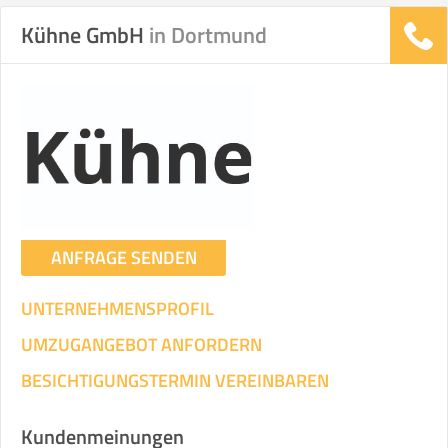
Kühne GmbH
in Dortmund
Stunden
Stunden
.
€ -
€
KOSTENSCHÄTZUNG:
ICH WILL SELBST UMZIEHEN
ANFRAGE SENDEN
Mit Umzugsunternehmen
.
UNTERNEHMENSPROFIL
UMZUGANGEBOT ANFORDERN
BESICHTIGUNGSTERMIN VEREINBAREN
Mitarbeiter
Zeit pro Mitarbeiter
Gesamt-Arbeitszeit
Kundenmeinungen