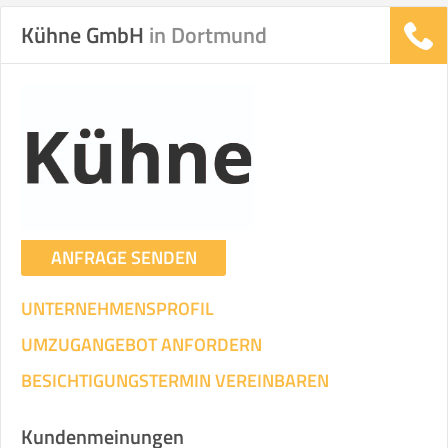
Kühne GmbH
in Dortmund
Stunden
Stunden
.
€ -
€
KOSTENSCHÄTZUNG:
ICH WILL SELBST UMZIEHEN
ANFRAGE SENDEN
Mit Umzugsunternehmen
.
UNTERNEHMENSPROFIL
UMZUGANGEBOT ANFORDERN
BESICHTIGUNGSTERMIN VEREINBAREN
Mitarbeiter
Zeit pro Mitarbeiter
Gesamt-Arbeitszeit
Kundenmeinungen