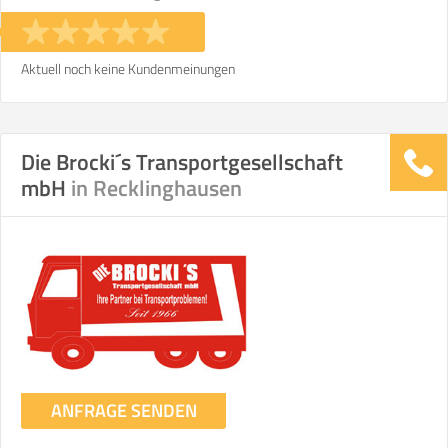
Stunden
Stunden
€ -
€
KOSTENSCHÄTZUNG:
Aktuell noch keine Kundenmeinungen
ICH MÖCHTE ANGEBOTE ANFORDERN
Die Brocki´s Transportgesellschaft
mbH
in Recklinghausen
SO ERRECHNET SICH DIE KOSTENSCHÄTZUNG
ANFRAGE SENDEN