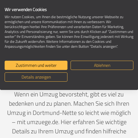
Wir verwenden Cookies
Wir nutzen Cookies, um Ihnen die bestmögliche Nutzung unserer Webseite zu
ermöglichen und unsere Kommunikation mit Ihnen zu verbessern. Wir
berücksichtigen hierbei Ihre Präferenzen und verarbeiten Daten für Marketing,
Umzug in 44357 Dortmund-Nette
Analytics und Personalisierung nur, wenn Sie uns durch Klicken auf "Zustimmen und
weiter" Ihr Einverständnis geben. Sie können Ihre Einwilligung jederzeit mit Wirkung
für die Zukunft widerrufen. Weitere Informationen zu den Cookies und
Anpassungsmöglichkeiten finden Sie unter dem Button "Details anzeigen".
Ein Umzug ist Vertrauenssache
Zustimmen und weiter
Ablehnen
Deutschland
>
Nordrhein-Westfalen
>
Dortmund, Stadt
Details anzeigen
>
Nette
Wenn ein Umzug bevorsteht, gibt es viel zu
bedenken und zu planen. Machen Sie sich Ihren
Umzug in Dortmund-Nette so leicht wie möglich
– mit umzuege.de. Hier erfahren Sie wichtige
Details zu Ihrem Umzug und finden hilfreiche