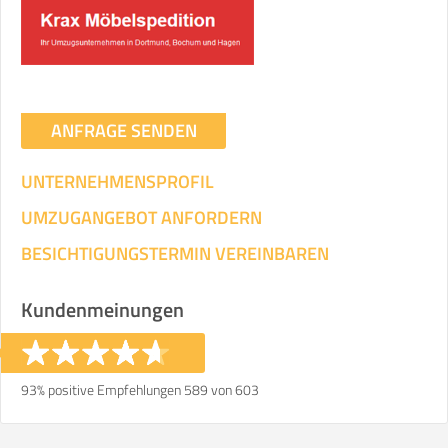
Umzugsdaten für Tragen und
Transportieren
ANGABEN ÄNDERN
ANFRAGE SENDEN
Ihre Angaben:
am
UNTERNEHMENSPROFIL
3
Wohnfläche:
m²
Entfernung:
km
Volumen:
m
.
UMZUGANGEBOT ANFORDERN
Gewicht:
kg
.
BESICHTIGUNGSTERMIN VEREINBAREN
Selbst umziehen
Kundenmeinungen
.
93% positive Empfehlungen 589 von 603
Helfer
Zeit pro Helfer
Gesamt-Arbeitszeit
.