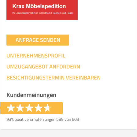
Umzugsdaten für Tragen und
Transportieren
ANGABEN ÄNDERN
ANFRAGE SENDEN
Ihre Angaben:
am
UNTERNEHMENSPROFIL
3
Wohnfläche:
m²
Entfernung:
km
Volumen:
m
.
UMZUGANGEBOT ANFORDERN
Gewicht:
kg
.
BESICHTIGUNGSTERMIN VEREINBAREN
Selbst umziehen
Kundenmeinungen
.
93% positive Empfehlungen 589 von 603
Helfer
Zeit pro Helfer
Gesamt-Arbeitszeit
.