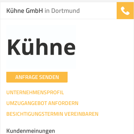
Kühne GmbH
in Dortmund
Stunden
Stunden
.
€ -
€
KOSTENSCHÄTZUNG:
ICH WILL SELBST UMZIEHEN
ANFRAGE SENDEN
Mit Umzugsunternehmen
.
UNTERNEHMENSPROFIL
UMZUGANGEBOT ANFORDERN
BESICHTIGUNGSTERMIN VEREINBAREN
Mitarbeiter
Zeit pro Mitarbeiter
Gesamt-Arbeitszeit
Kundenmeinungen