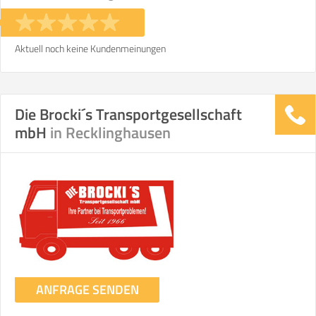
Stunden
Stunden
€ -
€
KOSTENSCHÄTZUNG:
Aktuell noch keine Kundenmeinungen
ICH MÖCHTE ANGEBOTE ANFORDERN
Die Brocki´s Transportgesellschaft
mbH
in Recklinghausen
SO ERRECHNET SICH DIE KOSTENSCHÄTZUNG
ANFRAGE SENDEN