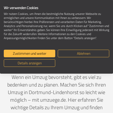
Wir verwenden Cookies
Wir nutzen Cookies, um Ihnen die bestmögliche Nutzung unserer Webseite zu
ermöglichen und unsere Kommunikation mit Ihnen zu verbessern. Wir
berücksichtigen hierbei Ihre Präferenzen und verarbeiten Daten für Marketing,
Umzug in 44145 Dortmund-Lindenhorst
Analytics und Personalisierung nur, wenn Sie uns durch Klicken auf "Zustimmen und
weiter" Ihr Einverständnis geben. Sie können Ihre Einwilligung jederzeit mit Wirkung
für die Zukunft widerrufen. Weitere Informationen zu den Cookies und
Anpassungsmöglichkeiten finden Sie unter dem Button "Details anzeigen".
Ein Umzug ist Vertrauenssache
Zustimmen und weiter
Ablehnen
Deutschland
>
Nordrhein-Westfalen
>
Dortmund, Stadt
Details anzeigen
>
Lindenhorst
Wenn ein Umzug bevorsteht, gibt es viel zu
bedenken und zu planen. Machen Sie sich Ihren
Umzug in Dortmund-Lindenhorst so leicht wie
möglich – mit umzuege.de. Hier erfahren Sie
wichtige Details zu Ihrem Umzug und finden