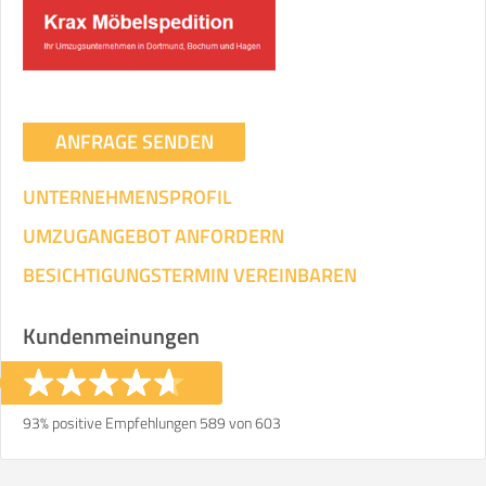
Umzugsdaten für Tragen und
Transportieren
ANGABEN ÄNDERN
ANFRAGE SENDEN
Ihre Angaben:
am
UNTERNEHMENSPROFIL
3
Wohnfläche:
m²
Entfernung:
km
Volumen:
m
.
UMZUGANGEBOT ANFORDERN
Gewicht:
kg
.
BESICHTIGUNGSTERMIN VEREINBAREN
Selbst umziehen
Kundenmeinungen
.
93% positive Empfehlungen 589 von 603
Helfer
Zeit pro Helfer
Gesamt-Arbeitszeit
.