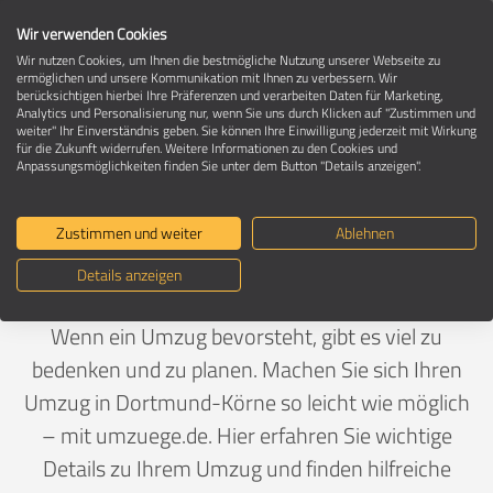
Wir verwenden Cookies
Wir nutzen Cookies, um Ihnen die bestmögliche Nutzung unserer Webseite zu
ermöglichen und unsere Kommunikation mit Ihnen zu verbessern. Wir
berücksichtigen hierbei Ihre Präferenzen und verarbeiten Daten für Marketing,
Umzug in 44141 Dortmund-Körne
Analytics und Personalisierung nur, wenn Sie uns durch Klicken auf "Zustimmen und
weiter" Ihr Einverständnis geben. Sie können Ihre Einwilligung jederzeit mit Wirkung
für die Zukunft widerrufen. Weitere Informationen zu den Cookies und
Anpassungsmöglichkeiten finden Sie unter dem Button "Details anzeigen".
Ein Umzug ist Vertrauenssache
Zustimmen und weiter
Ablehnen
Deutschland
>
Nordrhein-Westfalen
>
Dortmund, Stadt
Details anzeigen
>
Körne
Wenn ein Umzug bevorsteht, gibt es viel zu
bedenken und zu planen. Machen Sie sich Ihren
Umzug in Dortmund-Körne so leicht wie möglich
– mit umzuege.de. Hier erfahren Sie wichtige
Details zu Ihrem Umzug und finden hilfreiche