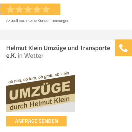
Stunden
Stunden
€ -
€
KOSTENSCHÄTZUNG:
Aktuell noch keine Kundenmeinungen
ICH MÖCHTE ANGEBOTE ANFORDERN
Helmut Klein Umzüge und Transporte
e.K.
in Wetter
SO ERRECHNET SICH DIE KOSTENSCHÄTZUNG
ANFRAGE SENDEN