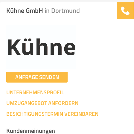
Kühne GmbH
in Dortmund
Stunden
Stunden
.
€ -
€
KOSTENSCHÄTZUNG:
ICH WILL SELBST UMZIEHEN
ANFRAGE SENDEN
Mit Umzugsunternehmen
.
UNTERNEHMENSPROFIL
UMZUGANGEBOT ANFORDERN
BESICHTIGUNGSTERMIN VEREINBAREN
Mitarbeiter
Zeit pro Mitarbeiter
Gesamt-Arbeitszeit
Kundenmeinungen