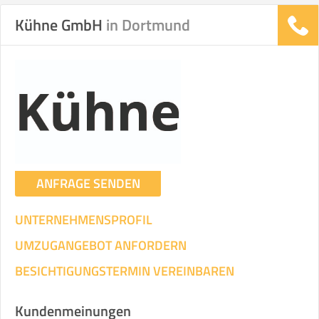
Kühne GmbH
in Dortmund
Stunden
Stunden
.
€ -
€
KOSTENSCHÄTZUNG:
ICH WILL SELBST UMZIEHEN
ANFRAGE SENDEN
Mit Umzugsunternehmen
.
UNTERNEHMENSPROFIL
UMZUGANGEBOT ANFORDERN
BESICHTIGUNGSTERMIN VEREINBAREN
Mitarbeiter
Zeit pro Mitarbeiter
Gesamt-Arbeitszeit
Kundenmeinungen