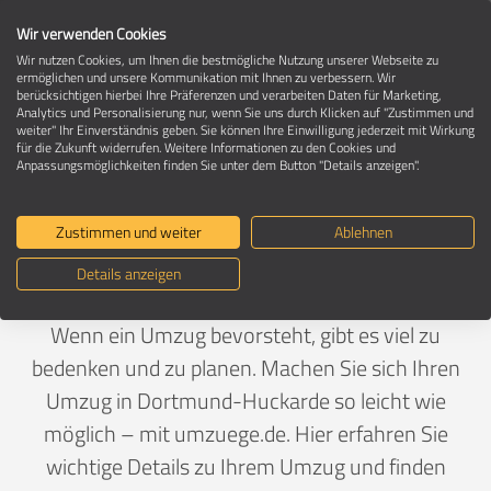
Wir verwenden Cookies
Wir nutzen Cookies, um Ihnen die bestmögliche Nutzung unserer Webseite zu
ermöglichen und unsere Kommunikation mit Ihnen zu verbessern. Wir
berücksichtigen hierbei Ihre Präferenzen und verarbeiten Daten für Marketing,
Umzug in 44369 Dortmund-Huckarde
Analytics und Personalisierung nur, wenn Sie uns durch Klicken auf "Zustimmen und
weiter" Ihr Einverständnis geben. Sie können Ihre Einwilligung jederzeit mit Wirkung
für die Zukunft widerrufen. Weitere Informationen zu den Cookies und
Anpassungsmöglichkeiten finden Sie unter dem Button "Details anzeigen".
Ein Umzug ist Vertrauenssache
Zustimmen und weiter
Ablehnen
Deutschland
>
Nordrhein-Westfalen
>
Dortmund, Stadt
Details anzeigen
>
Huckarde
Wenn ein Umzug bevorsteht, gibt es viel zu
bedenken und zu planen. Machen Sie sich Ihren
Umzug in Dortmund-Huckarde so leicht wie
möglich – mit umzuege.de. Hier erfahren Sie
wichtige Details zu Ihrem Umzug und finden