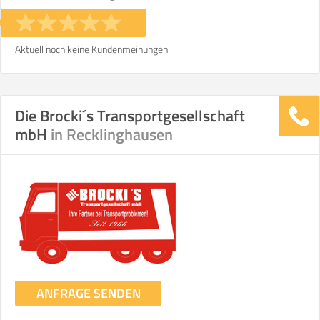
Stunden
Stunden
€ -
€
KOSTENSCHÄTZUNG:
Aktuell noch keine Kundenmeinungen
ICH MÖCHTE ANGEBOTE ANFORDERN
Die Brocki´s Transportgesellschaft
mbH
in Recklinghausen
SO ERRECHNET SICH DIE KOSTENSCHÄTZUNG
ANFRAGE SENDEN