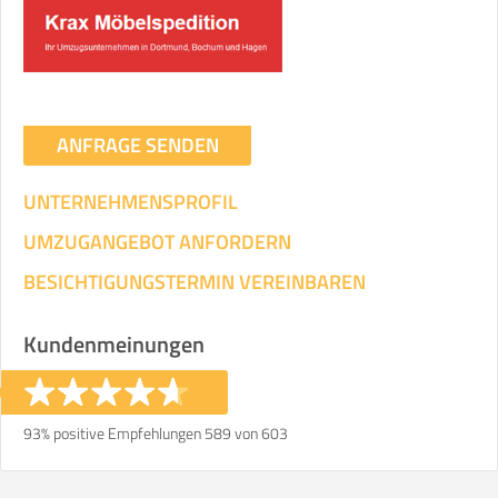
Umzugsdaten für Tragen und
Transportieren
ANGABEN ÄNDERN
ANFRAGE SENDEN
Ihre Angaben:
am
UNTERNEHMENSPROFIL
3
Wohnfläche:
m²
Entfernung:
km
Volumen:
m
.
UMZUGANGEBOT ANFORDERN
Gewicht:
kg
.
BESICHTIGUNGSTERMIN VEREINBAREN
Selbst umziehen
Kundenmeinungen
.
93% positive Empfehlungen 589 von 603
Helfer
Zeit pro Helfer
Gesamt-Arbeitszeit
.