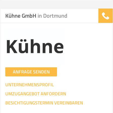
Helfer
Zeit pro Helfer
Gesamt-Arbeitszeit
.
Kühne GmbH
in Dortmund
Stunden
Stunden
.
€ -
€
KOSTENSCHÄTZUNG:
ICH WILL SELBST UMZIEHEN
ANFRAGE SENDEN
Mit Umzugsunternehmen
.
UNTERNEHMENSPROFIL
UMZUGANGEBOT ANFORDERN
BESICHTIGUNGSTERMIN VEREINBAREN
Mitarbeiter
Zeit pro Mitarbeiter
Gesamt-Arbeitszeit