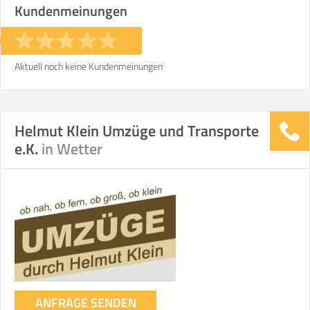
Kundenmeinungen
Stunden
Stunden
€ -
€
KOSTENSCHÄTZUNG:
Aktuell noch keine Kundenmeinungen
ICH MÖCHTE ANGEBOTE ANFORDERN
Helmut Klein Umzüge und Transporte
e.K.
in Wetter
SO ERRECHNET SICH DIE KOSTENSCHÄTZUNG
ANFRAGE SENDEN