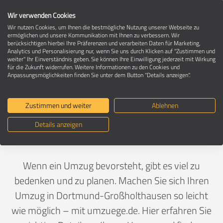
Wir verwenden Cookies
Wir nutzen Cookies, um Ihnen die bestmögliche Nutzung unserer Webseite zu
ermöglichen und unsere Kommunikation mit Ihnen zu verbessern. Wir
berücksichtigen hierbei Ihre Präferenzen und verarbeiten Daten für Marketing,
Umzug in 44227 Dortmund-
Analytics und Personalisierung nur, wenn Sie uns durch Klicken auf "Zustimmen und
Großholthausen
weiter" Ihr Einverständnis geben. Sie können Ihre Einwilligung jederzeit mit Wirkung
für die Zukunft widerrufen. Weitere Informationen zu den Cookies und
Anpassungsmöglichkeiten finden Sie unter dem Button "Details anzeigen".
Ein Umzug ist Vertrauenssache
Zustimmen und weiter
Ablehnen
Details anzeigen
Deutschland
>
Nordrhein-Westfalen
>
Dortmund, Stadt
>
Großholthausen
Wenn ein Umzug bevorsteht, gibt es viel zu
bedenken und zu planen. Machen Sie sich Ihren
Umzug in Dortmund-Großholthausen so leicht
wie möglich – mit umzuege.de. Hier erfahren Sie