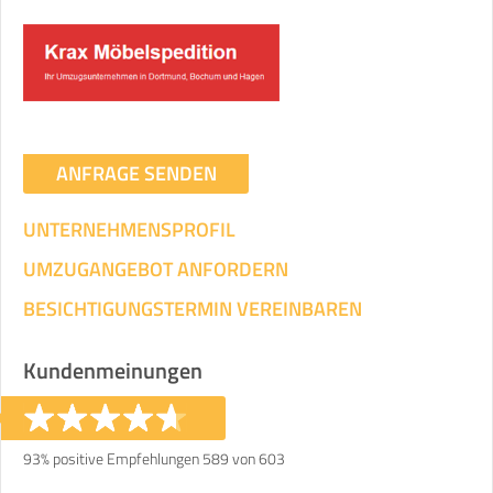
Umzugsdaten für Tragen und
Transportieren
ANGABEN ÄNDERN
ANFRAGE SENDEN
Ihre Angaben:
am
UNTERNEHMENSPROFIL
3
Wohnfläche:
m²
Entfernung:
km
Volumen:
m
.
UMZUGANGEBOT ANFORDERN
Gewicht:
kg
.
BESICHTIGUNGSTERMIN VEREINBAREN
Selbst umziehen
Kundenmeinungen
.
93% positive Empfehlungen 589 von 603