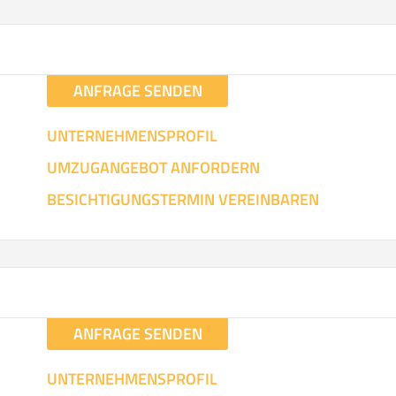
hen
Mit Umz
.
ANFRAGE SENDEN
UNTERNEHMENSPROFIL
UMZUGANGEBOT ANFORDERN
Gesamt-Arbeitszeit
Mitarbeiter
Ze
BESICHTIGUNGSTERMIN VEREINBAREN
Stunden
.
€ -
€
KOSTENSCHÄTZUN
ANFRAGE SENDEN
IEHEN
ICH MÖCH
UNTERNEHMENSPROFIL