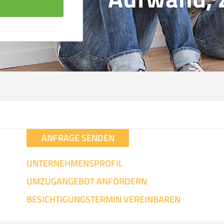
d
UMZUGSVERGLEICH
ANFRAGE SENDEN
ierend auf Ihren Umzugsdaten für Tr
UNTERNEHMENSPROFIL
UMZUGANGEBOT ANFORDERN
BESICHTIGUNGSTERMIN VEREINBAREN
3
:
m²
Entfernung:
km
Volumen:
m
Ge
.