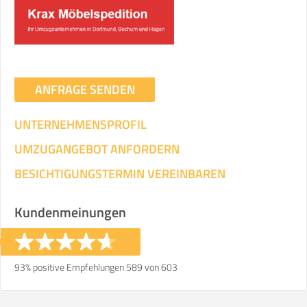
Umzugsdaten für Tragen und
Transportieren
ANGABEN ÄNDERN
ANFRAGE SENDEN
Ihre Angaben:
am
UNTERNEHMENSPROFIL
3
Wohnfläche:
m²
Entfernung:
km
Volumen:
m
.
UMZUGANGEBOT ANFORDERN
Gewicht:
kg
.
BESICHTIGUNGSTERMIN VEREINBAREN
Selbst umziehen
Kundenmeinungen
.
93% positive Empfehlungen 589 von 603
Helfer
Zeit pro Helfer
Gesamt-Arbeitszeit
.