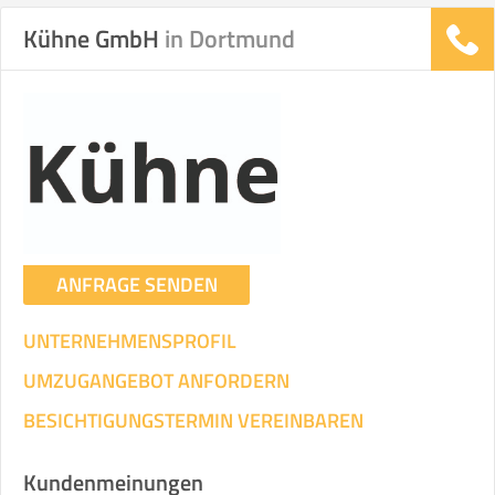
Kühne GmbH
in Dortmund
Stunden
Stunden
.
€ -
€
KOSTENSCHÄTZUNG:
ICH WILL SELBST UMZIEHEN
ANFRAGE SENDEN
Mit Umzugsunternehmen
.
UNTERNEHMENSPROFIL
UMZUGANGEBOT ANFORDERN
BESICHTIGUNGSTERMIN VEREINBAREN
Mitarbeiter
Zeit pro Mitarbeiter
Gesamt-Arbeitszeit
Kundenmeinungen