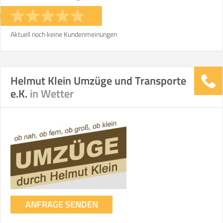
Stunden
Stunden
€ -
€
KOSTENSCHÄTZUNG:
Aktuell noch keine Kundenmeinungen
ICH MÖCHTE ANGEBOTE ANFORDERN
Helmut Klein Umzüge und Transporte
e.K.
in Wetter
SO ERRECHNET SICH DIE KOSTENSCHÄTZUNG
ANFRAGE SENDEN