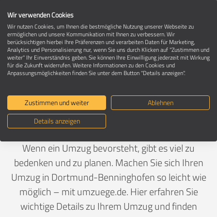
Wir verwenden Cookies
Wir nutzen Cookies, um Ihnen die bestmögliche Nutzung unserer Webseite zu
ermöglichen und unsere Kommunikation mit Ihnen zu verbessern. Wir
berücksichtigen hierbei Ihre Präferenzen und verarbeiten Daten für Marketing,
Umzug in 44267 Dortmund-Benninghofen
Analytics und Personalisierung nur, wenn Sie uns durch Klicken auf "Zustimmen und
weiter" Ihr Einverständnis geben. Sie können Ihre Einwilligung jederzeit mit Wirkung
für die Zukunft widerrufen. Weitere Informationen zu den Cookies und
Anpassungsmöglichkeiten finden Sie unter dem Button "Details anzeigen".
Ein Umzug ist Vertrauenssache
Zustimmen und weiter
Ablehnen
Deutschland
>
Nordrhein-Westfalen
>
Dortmund, Stadt
Details anzeigen
>
Benninghofen
Wenn ein Umzug bevorsteht, gibt es viel zu
bedenken und zu planen. Machen Sie sich Ihren
Umzug in Dortmund-Benninghofen so leicht wie
möglich – mit umzuege.de. Hier erfahren Sie
wichtige Details zu Ihrem Umzug und finden