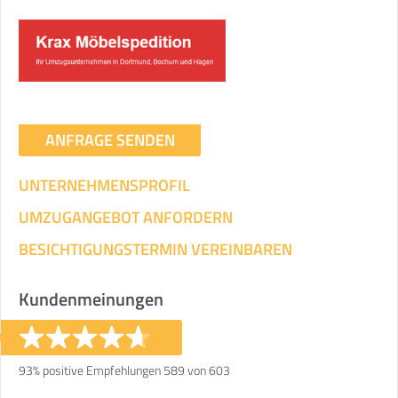
Umzugsdaten für Tragen und
Transportieren
ANGABEN ÄNDERN
ANFRAGE SENDEN
Ihre Angaben:
am
UNTERNEHMENSPROFIL
3
Wohnfläche:
m²
Entfernung:
km
Volumen:
m
.
UMZUGANGEBOT ANFORDERN
Gewicht:
kg
.
BESICHTIGUNGSTERMIN VEREINBAREN
Selbst umziehen
Kundenmeinungen
.
93% positive Empfehlungen 589 von 603