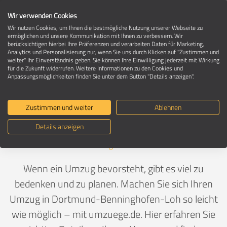
Wir verwenden Cookies
Wir nutzen Cookies, um Ihnen die bestmögliche Nutzung unserer Webseite zu
ermöglichen und unsere Kommunikation mit Ihnen zu verbessern. Wir
berücksichtigen hierbei Ihre Präferenzen und verarbeiten Daten für Marketing,
Umzug in 44267 Dortmund-
Analytics und Personalisierung nur, wenn Sie uns durch Klicken auf "Zustimmen und
Benninghofen-Loh
weiter" Ihr Einverständnis geben. Sie können Ihre Einwilligung jederzeit mit Wirkung
für die Zukunft widerrufen. Weitere Informationen zu den Cookies und
Anpassungsmöglichkeiten finden Sie unter dem Button "Details anzeigen".
Ein Umzug ist Vertrauenssache
Zustimmen und weiter
Ablehnen
Details anzeigen
Deutschland
>
Nordrhein-Westfalen
>
Dortmund, Stadt
>
Benninghofen-Loh
Wenn ein Umzug bevorsteht, gibt es viel zu
bedenken und zu planen. Machen Sie sich Ihren
Umzug in Dortmund-Benninghofen-Loh so leicht
wie möglich – mit umzuege.de. Hier erfahren Sie