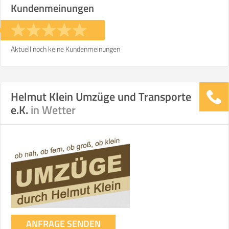
Kundenmeinungen
Stunden
Stunden
€ -
€
KOSTENSCHÄTZUNG:
Aktuell noch keine Kundenmeinungen
ICH MÖCHTE ANGEBOTE ANFORDERN
Helmut Klein Umzüge und Transporte
e.K.
in Wetter
SO ERRECHNET SICH DIE KOSTENSCHÄTZUNG
ANFRAGE SENDEN