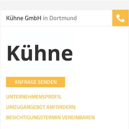
Helfer
Zeit pro Helfer
Gesamt-Arbeitszeit
.
Kühne GmbH
in Dortmund
Stunden
Stunden
.
€ -
€
KOSTENSCHÄTZUNG:
ICH WILL SELBST UMZIEHEN
ANFRAGE SENDEN
Mit Umzugsunternehmen
.
UNTERNEHMENSPROFIL
UMZUGANGEBOT ANFORDERN
BESICHTIGUNGSTERMIN VEREINBAREN
Mitarbeiter
Zeit pro Mitarbeiter
Gesamt-Arbeitszeit