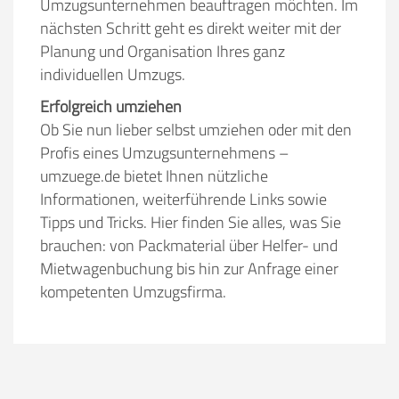
Umzugsunternehmen beauftragen möchten. Im
Stunden
Stunden
nächsten Schritt geht es direkt weiter mit der
Planung und Organisation Ihres ganz
€ -
€
KOSTENSCHÄTZUNG:
individuellen Umzugs.
Erfolgreich umziehen
ICH MÖCHTE ANGEBOTE ANFORDERN
Ob Sie nun lieber selbst umziehen oder mit den
Profis eines Umzugsunternehmens –
umzuege.de bietet Ihnen nützliche
SO ERRECHNET SICH DIE KOSTENSCHÄTZUNG
Informationen, weiterführende Links sowie
Tipps und Tricks. Hier finden Sie alles, was Sie
brauchen: von Packmaterial über Helfer- und
Mietwagenbuchung bis hin zur Anfrage einer
kompetenten Umzugsfirma.