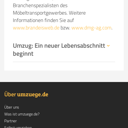
Branchenspezialisten des
Möbeltransportgewerbes. Weitere
Informationen finden Sie auf
www.brandeisweb.de
bzw.
www.dmg-ag.com
.
Umzug: Ein neuer Lebensabschnitt
beginnt
Über
.
umzuege
de
Über uns
Was ist umzuege.de?
Partner
Selbst umziehen