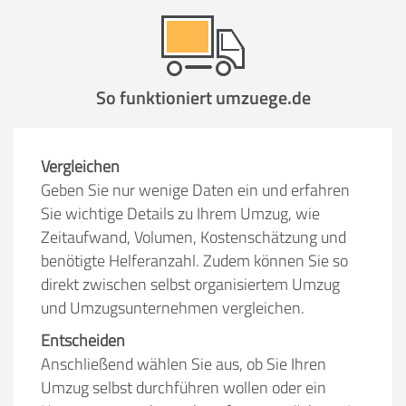
Stunden
Stunden
.
So funktioniert umzuege.de
€ -
€
KOSTENSCHÄTZUNG:
ICH WILL SELBST UMZIEHEN
Vergleichen
Geben Sie nur wenige Daten ein und erfahren
Sie wichtige Details zu Ihrem Umzug, wie
Mit Umzugsunternehmen
Zeitaufwand, Volumen, Kostenschätzung und
.
benötigte Helferanzahl. Zudem können Sie so
direkt zwischen selbst organisiertem Umzug
und Umzugsunternehmen vergleichen.
Entscheiden
Anschließend wählen Sie aus, ob Sie Ihren
Mitarbeiter
Zeit pro Mitarbeiter
Gesamt-Arbeitszeit
Umzug selbst durchführen wollen oder ein