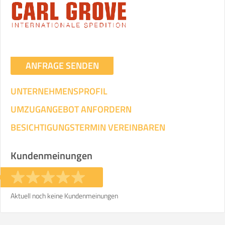
Umzugsdaten für Tragen und
Transportieren
ANGABEN ÄNDERN
ANFRAGE SENDEN
Ihre Angaben:
am
UNTERNEHMENSPROFIL
3
Wohnfläche:
m²
Entfernung:
km
Volumen:
m
.
UMZUGANGEBOT ANFORDERN
Gewicht:
kg
.
BESICHTIGUNGSTERMIN VEREINBAREN
Selbst umziehen
Kundenmeinungen
.
Aktuell noch keine Kundenmeinungen
Helfer
Zeit pro Helfer
Gesamt-Arbeitszeit
.