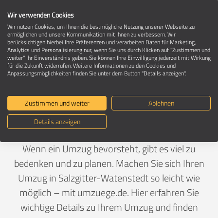
Wir verwenden Cookies
Wir nutzen Cookies, um Ihnen die bestmögliche Nutzung unserer Webseite zu
ermöglichen und unsere Kommunikation mit Ihnen zu verbessern. Wir
berücksichtigen hierbei Ihre Präferenzen und verarbeiten Daten für Marketing,
Umzug in 38239 Salzgitter-Watenstedt
Analytics und Personalisierung nur, wenn Sie uns durch Klicken auf "Zustimmen und
weiter" Ihr Einverständnis geben. Sie können Ihre Einwilligung jederzeit mit Wirkung
für die Zukunft widerrufen. Weitere Informationen zu den Cookies und
Anpassungsmöglichkeiten finden Sie unter dem Button "Details anzeigen".
Ein Umzug ist Vertrauenssache
Zustimmen und weiter
Ablehnen
Deutschland
>
Niedersachsen
>
Salzgitter, Stadt
>
Details anzeigen
Watenstedt
Wenn ein Umzug bevorsteht, gibt es viel zu
bedenken und zu planen. Machen Sie sich Ihren
Umzug in Salzgitter-Watenstedt so leicht wie
möglich – mit umzuege.de. Hier erfahren Sie
wichtige Details zu Ihrem Umzug und finden