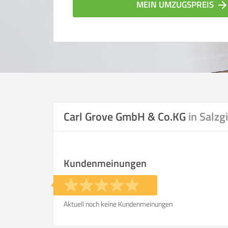
MEIN UMZUGSPREIS
arrow_forwar
Carl Grove GmbH & Co.KG
in Salzg
Vergleichsergebnis bas
Kundenmeinungen
Ihre Angaben:
am
Aktuell noch keine Kundenmeinungen
Wohnfläche