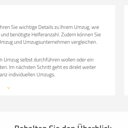
SO ERRECHNET SICH DIE KOSTENSCHÄTZUNG
hren Sie wichtige Details zu Ihrem Umzug, wie
und benötigte Helferanzahl. Zudem können Sie
em Umzug und Umzugsunternehmen vergleichen.
en Umzug selbst durchführen wollen oder ein
 Im nächsten Schritt geht es direkt weiter
ganz individuellen Umzugs.
 mit den Profis eines Umzugsunternehmens –
mationen, weiterführende Links sowie Tipps und
auchen: von Packmaterial über Helfer- und
einer kompetenten Umzugsfirma.