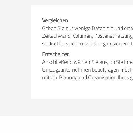
Vergleichen
Geben Sie nur wenige Daten ein und erfa
Zeitaufwand, Volumen, Kostenschätzung 
so direkt zwischen selbst organisiert
Entscheiden
Anschließend wählen Sie aus, ob Sie Ihr
Umzugsunternehmen beauftragen möchten.
mit der Planung und Organisation Ihres 
Erfolgreich umziehen
Ob Sie nun lieber selbst umziehen oder
umzuege.de bietet Ihnen nützliche Infor
Tricks. Hier finden Sie alles, was Sie br
Mietwagenbuchung bis hin zur Anfrage 