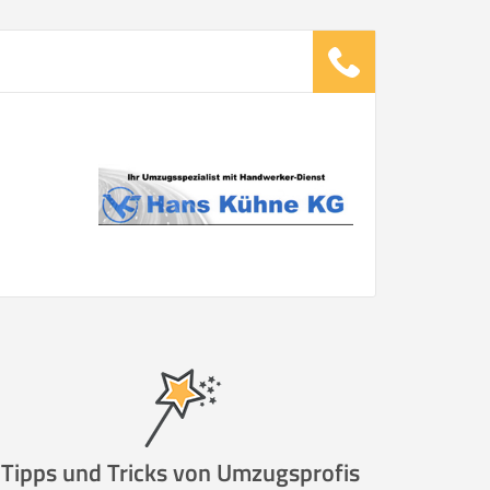
ugsunternehmen
.
it pro Mitarbeiter
Gesamt-Arbeitszeit
Stunden
Stunden
€ -
€
G:
TE ANGEBOTE ANFORDERN
Tipps und Tricks von Umzugsprofis