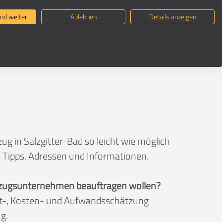
ternehmen suchen
Umzugsratgeber
nd weiter
Ablehnen
Details anzeigen
g in Salzgitter-Bad so leicht wie möglich
e Tipps, Adressen und Informationen.
 Umzugsunternehmen beauftragen wollen?
eit-, Kosten- und Aufwandsschätzung
g.