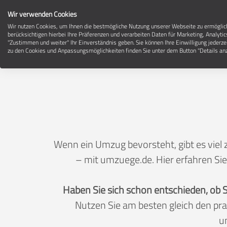
Wir verwenden Cookies
Wir nutzen Cookies, um Ihnen die bestmögliche Nutzung unserer Webseite zu ermögli
berücksichtigen hierbei Ihre Präferenzen und verarbeiten Daten für Marketing, Analytic
"Zustimmen und weiter" Ihr Einverständnis geben. Sie können Ihre Einwilligung jederze
zu den Cookies und Anpassungsmöglichkeiten finden Sie unter dem Button "Details anz
Wenn ein Umzug bevorsteht, gibt es viel 
– mit umzuege.de. Hier erfahren Sie
Haben Sie sich schon entschieden, ob 
Nutzen Sie am besten gleich den pr
u