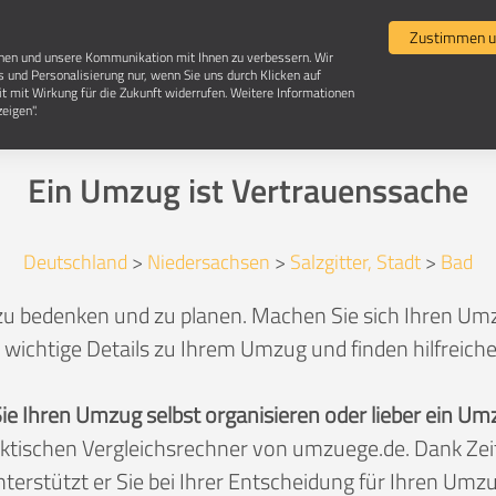
Umzugsvergleich
Selbst umziehen
Umzugsun
Zustimmen u
chen und unsere Kommunikation mit Ihnen zu verbessern. Wir
s und Personalisierung nur, wenn Sie uns durch Klicken auf
it mit Wirkung für die Zukunft widerrufen. Weitere Informationen
Umzug in 38259 Salzgitter-Bad
eigen".
Ein Umzug ist Vertrauenssache
Deutschland
>
Niedersachsen
>
Salzgitter, Stadt
>
Bad
zu bedenken und zu planen. Machen Sie sich Ihren Umzu
 wichtige Details zu Ihrem Umzug und finden hilfreich
Sie Ihren Umzug selbst organisieren oder lieber ein
aktischen Vergleichsrechner von umzuege.de. Dank Z
nterstützt er Sie bei Ihrer Entscheidung für Ihren Umzu