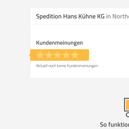
Selbst umzie
Spedition Hans Kühne KG
in Nort
Kundenmeinungen
Helfer
Zeit pro Helfer
.
Aktuell noch keine Kundenmeinungen
Stunden
KOSTENSCHÄTZUNG:
ICH WILL SELBST UMZ
So funktio