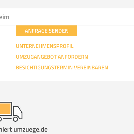
hen
Mit Umz
.
heim
ANFRAGE SENDEN
UNTERNEHMENSPROFIL
UMZUGANGEBOT ANFORDERN
Gesamt-Arbeitszeit
Mitarbeiter
Ze
BESICHTIGUNGSTERMIN VEREINBAREN
Stunden
.
€ -
€
KOSTENSCHÄTZUN
IEHEN
ICH MÖCH
niert umzuege.de