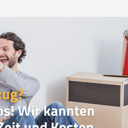
zug?
os! Wir kannten
eit und Kosten.