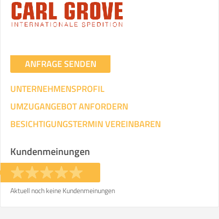
Umzugsdaten für Tragen und
Transportieren
ANGABEN ÄNDERN
ANFRAGE SENDEN
Ihre Angaben:
am
UNTERNEHMENSPROFIL
3
Wohnfläche:
m²
Entfernung:
km
Volumen:
m
.
UMZUGANGEBOT ANFORDERN
Gewicht:
kg
.
BESICHTIGUNGSTERMIN VEREINBAREN
Selbst umziehen
Kundenmeinungen
.
Aktuell noch keine Kundenmeinungen
Helfer
Zeit pro Helfer
Gesamt-Arbeitszeit
.