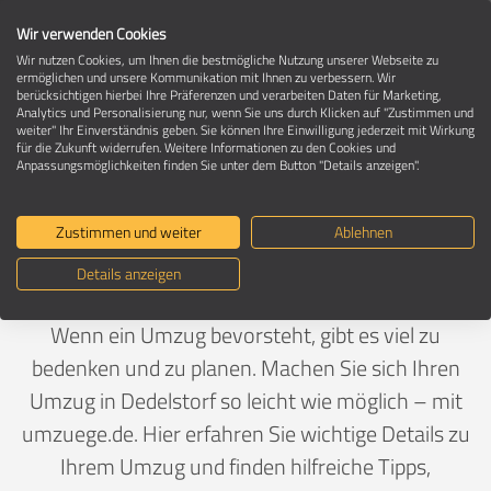
Wir verwenden Cookies
Wir nutzen Cookies, um Ihnen die bestmögliche Nutzung unserer Webseite zu
ermöglichen und unsere Kommunikation mit Ihnen zu verbessern. Wir
berücksichtigen hierbei Ihre Präferenzen und verarbeiten Daten für Marketing,
Umzug in 29386 Dedelstorf
Analytics und Personalisierung nur, wenn Sie uns durch Klicken auf "Zustimmen und
weiter" Ihr Einverständnis geben. Sie können Ihre Einwilligung jederzeit mit Wirkung
für die Zukunft widerrufen. Weitere Informationen zu den Cookies und
Anpassungsmöglichkeiten finden Sie unter dem Button "Details anzeigen".
Ein Umzug ist Vertrauenssache
Zustimmen und weiter
Ablehnen
Deutschland
>
Niedersachsen
>
Gifhorn, Landkreis
>
Details anzeigen
Dedelstorf
Wenn ein Umzug bevorsteht, gibt es viel zu
bedenken und zu planen. Machen Sie sich Ihren
Umzug in Dedelstorf so leicht wie möglich – mit
umzuege.de. Hier erfahren Sie wichtige Details zu
Ihrem Umzug und finden hilfreiche Tipps,