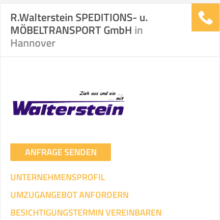
R.Walterstein SPEDITIONS- u.
MÖBELTRANSPORT GmbH
in
Stunden
Stunden
Hannover
.
€ -
€
KOSTENSCHÄTZUNG:
ICH WILL SELBST UMZIEHEN
Mit Umzugsunternehmen
.
ANFRAGE SENDEN
UNTERNEHMENSPROFIL
UMZUGANGEBOT ANFORDERN
Mitarbeiter
Zeit pro Mitarbeiter
Gesamt-Arbeitszeit
BESICHTIGUNGSTERMIN VEREINBAREN