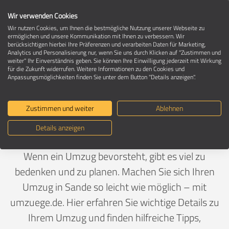
Wir verwenden Cookies
Wir nutzen Cookies, um Ihnen die bestmögliche Nutzung unserer Webseite zu
ermöglichen und unsere Kommunikation mit Ihnen zu verbessern. Wir
berücksichtigen hierbei Ihre Präferenzen und verarbeiten Daten für Marketing,
Umzug in 26452 Sande
Analytics und Personalisierung nur, wenn Sie uns durch Klicken auf "Zustimmen und
weiter" Ihr Einverständnis geben. Sie können Ihre Einwilligung jederzeit mit Wirkung
für die Zukunft widerrufen. Weitere Informationen zu den Cookies und
Anpassungsmöglichkeiten finden Sie unter dem Button "Details anzeigen".
Ein Umzug ist Vertrauenssache
Zustimmen und weiter
Ablehnen
Deutschland
>
Niedersachsen
>
Friesland, Landkreis
>
Details anzeigen
Sande
Wenn ein Umzug bevorsteht, gibt es viel zu
bedenken und zu planen. Machen Sie sich Ihren
Umzug in Sande so leicht wie möglich – mit
umzuege.de. Hier erfahren Sie wichtige Details zu
Ihrem Umzug und finden hilfreiche Tipps,