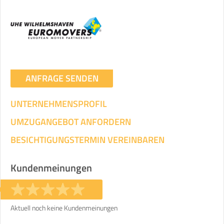
Umzugsdaten für Tragen und
Transportieren
ANGABEN ÄNDERN
Ihre Angaben:
am
ANFRAGE SENDEN
UNTERNEHMENSPROFIL
3
Wohnfläche:
m²
Entfernung:
km
Volumen:
m
.
Gewicht:
kg
UMZUGANGEBOT ANFORDERN
.
BESICHTIGUNGSTERMIN VEREINBAREN
Selbst umziehen
.
Kundenmeinungen
Aktuell noch keine Kundenmeinungen
Helfer
Zeit pro Helfer
Gesamt-Arbeitszeit
.