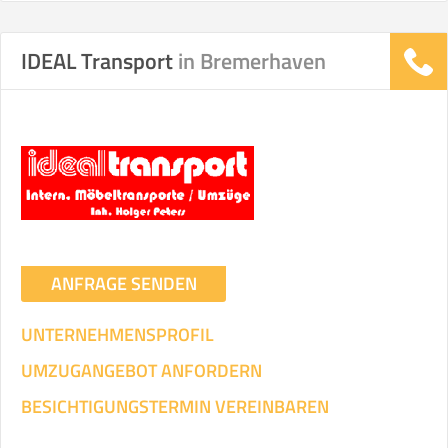
IDEAL Transport
in Bremerhaven
Stunden
Stunden
.
€ -
€
KOSTENSCHÄTZUNG:
ICH WILL SELBST UMZIEHEN
Mit Umzugsunternehmen
.
ANFRAGE SENDEN
UNTERNEHMENSPROFIL
UMZUGANGEBOT ANFORDERN
Mitarbeiter
Zeit pro Mitarbeiter
Gesamt-Arbeitszeit
BESICHTIGUNGSTERMIN VEREINBAREN