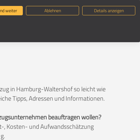
ternehmen suchen
Umzugsratgeber
nd weiter
Ablehnen
Details anzeigen
mzug in Hamburg-Waltershof so leicht wie
eiche Tipps, Adressen und Informationen.
 Umzugsunternehmen beauftragen wollen?
eit-, Kosten- und Aufwandsschätzung
g.