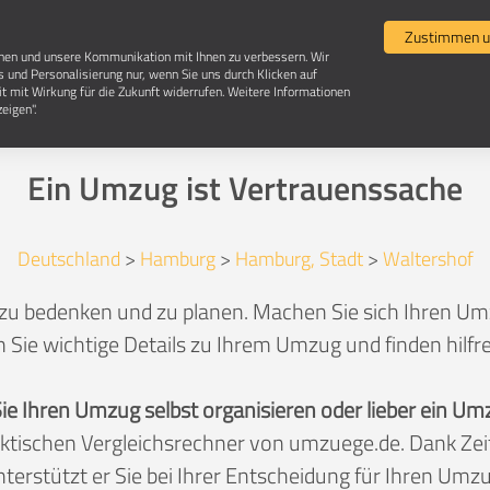
Umzugsvergleich
Selbst umziehen
Umzugsun
Zustimmen u
chen und unsere Kommunikation mit Ihnen zu verbessern. Wir
s und Personalisierung nur, wenn Sie uns durch Klicken auf
it mit Wirkung für die Zukunft widerrufen. Weitere Informationen
Umzug in 21129 Hamburg-Waltershof
eigen".
Ein Umzug ist Vertrauenssache
Deutschland
>
Hamburg
>
Hamburg, Stadt
>
Waltershof
 zu bedenken und zu planen. Machen Sie sich Ihren U
 Sie wichtige Details zu Ihrem Umzug und finden hilfr
Sie Ihren Umzug selbst organisieren oder lieber ein
aktischen Vergleichsrechner von umzuege.de. Dank Z
nterstützt er Sie bei Ihrer Entscheidung für Ihren Umzu