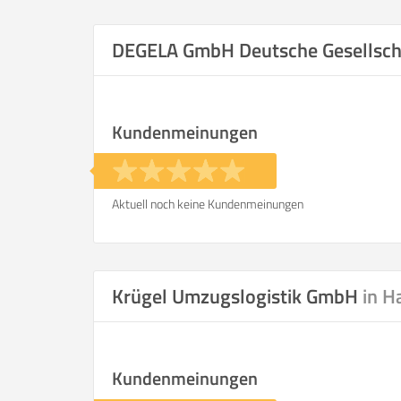
Selbst umzie
DEGELA GmbH Deutsche Gesellsch
Kundenmeinungen
Helfer
Zeit pro Helfer
.
Aktuell noch keine Kundenmeinungen
Stunden
KOSTENSCHÄTZUNG:
Krügel Umzugslogistik GmbH
in 
ICH WILL SELBST UMZ
Kundenmeinungen