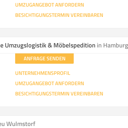
UMZUGANGEBOT ANFORDERN
SO ERRECHNET SICH DIE KOSTENSCHÄTZUNG
BESICHTIGUNGSTERMIN VEREINBAREN
ale Umzugslogistik & Möbelspedition
in Hambur
ANFRAGE SENDEN
UNTERNEHMENSPROFIL
UMZUGANGEBOT ANFORDERN
BESICHTIGUNGSTERMIN VEREINBAREN
eu Wulmstorf