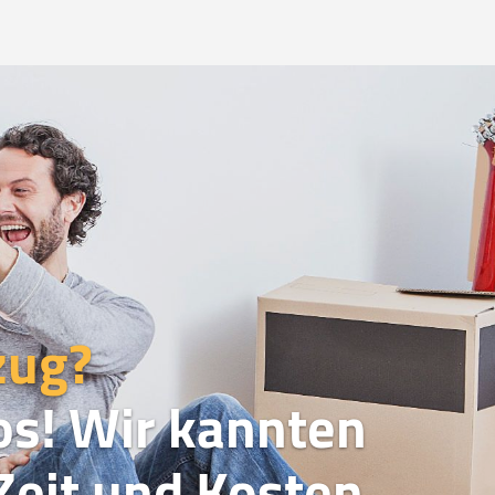
zug?
os! Wir kannten
eit und Kosten.