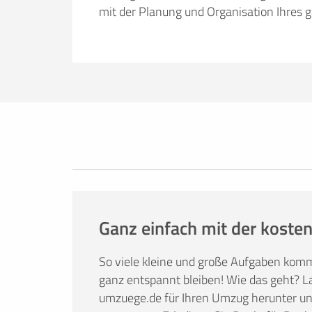
mit der Planung und Organisation Ihres 
Erfolgreich umziehen
Ob Sie nun lieber selbst umziehen oder
umzuege.de bietet Ihnen nützliche Infor
Tricks. Hier finden Sie alles, was Sie br
Mietwagenbuchung bis hin zur Anfrage 
Ganz einfach mit der kosten
So viele kleine und große Aufgaben kom
ganz entspannt bleiben! Wie das geht? La
umzuege.de für Ihren Umzug herunter und 