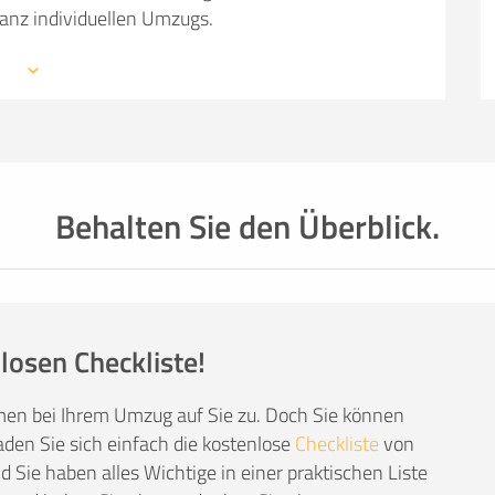
ganz individuellen Umzugs.
 mit den Profis eines Umzugsunternehmens –
mationen, weiterführende Links sowie Tipps und
auchen: von Packmaterial über Helfer- und
einer kompetenten Umzugsfirma.
Behalten Sie den Überblick.
losen Checkliste!
men bei Ihrem Umzug auf Sie zu. Doch Sie können
den Sie sich einfach die kostenlose
Checkliste
von
Sie haben alles Wichtige in einer praktischen Liste