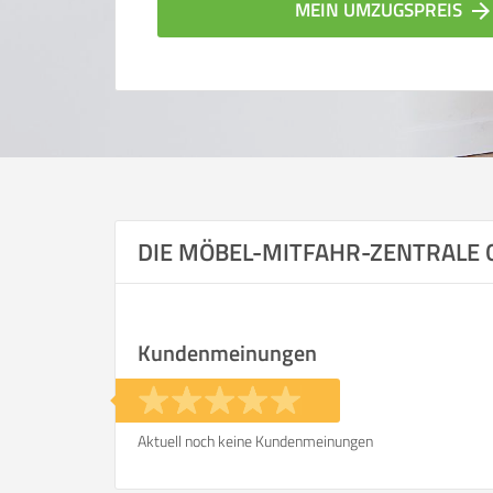
MEIN UMZUGSPREIS
arrow_forwar
DIE MÖBEL-MITFAHR-ZENTRALE
Vergleichsergebnis bas
Kundenmeinungen
Ihre Angaben:
am
Aktuell noch keine Kundenmeinungen
Wohnfläche