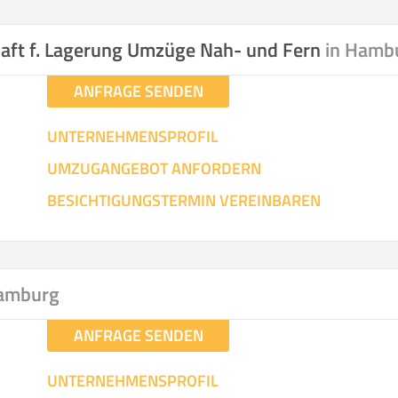
hen
Mit Umz
.
aft f. Lagerung Umzüge Nah- und Fern
in Hamb
ANFRAGE SENDEN
UNTERNEHMENSPROFIL
UMZUGANGEBOT ANFORDERN
Gesamt-Arbeitszeit
Mitarbeiter
Ze
BESICHTIGUNGSTERMIN VEREINBAREN
Stunden
.
€ -
€
KOSTENSCHÄTZUN
Hamburg
ANFRAGE SENDEN
IEHEN
ICH MÖCH
UNTERNEHMENSPROFIL