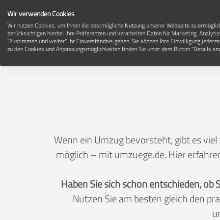
Wir verwenden Cookies
Wir nutzen Cookies, um Ihnen die bestmögliche Nutzung unserer Webseite zu ermögli
berücksichtigen hierbei Ihre Präferenzen und verarbeiten Daten für Marketing, Analytic
"Zustimmen und weiter" Ihr Einverständnis geben. Sie können Ihre Einwilligung jederze
zu den Cookies und Anpassungsmöglichkeiten finden Sie unter dem Button "Details anz
Wenn ein Umzug bevorsteht, gibt es viel
möglich – mit umzuege.de. Hier erfahren
Haben Sie sich schon entschieden, ob 
Nutzen Sie am besten gleich den pr
u