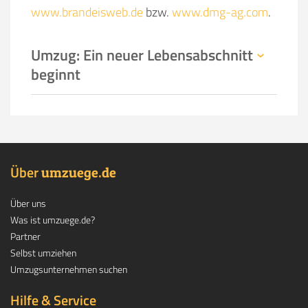
www.brandeisweb.de
bzw.
www.dmg-ag.com
.
Umzug: Ein neuer Lebensabschnitt
beginnt
Über
.
umzuege
de
Über uns
Was ist umzuege.de?
Partner
Selbst umziehen
Umzugsunternehmen suchen
Hilfe & Service