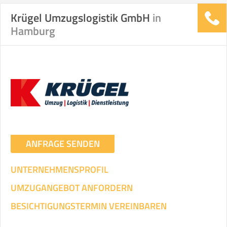
Krügel Umzugslogistik GmbH
in
Stunden
Stunden
Hamburg
.
€ -
€
KOSTENSCHÄTZUNG:
ICH WILL SELBST UMZIEHEN
Mit Umzugsunternehmen
.
ANFRAGE SENDEN
UNTERNEHMENSPROFIL
UMZUGANGEBOT ANFORDERN
Mitarbeiter
Zeit pro Mitarbeiter
Gesamt-Arbeitszeit
BESICHTIGUNGSTERMIN VEREINBAREN
Stunden
Stunden