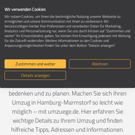
Wir verwenden Cookies
Wir nutzen Cookies, um Ihnen die bestmögliche Nutzung unserer Webseite zu
ermöglichen und unsere Kommunikation mit Ihnen zu verbessern. Wir
berücksichtigen hierbei Ihre Präferenzen und verarbeiten Daten für Marketing,
Umzug in 21077 Hamburg-Marmstorf
Analytics und Personalisierung nur, wenn Sie uns durch Klicken auf "Zustimmen und
weiter" Ihr Einverständnis geben. Sie können Ihre Einwilligung jederzeit mit Wirkung
für die Zukunft widerrufen. Weitere Informationen zu den Cookies und
Anpassungsmöglichkeiten finden Sie unter dem Button "Details anzeigen".
Ein Umzug ist Vertrauenssache
Zustimmen und weiter
Ablehnen
Deutschland
>
Hamburg
>
Hamburg, Stadt
>
Marmstorf
Details anzeigen
Wenn ein Umzug bevorsteht, gibt es viel zu
bedenken und zu planen. Machen Sie sich Ihren
Umzug in Hamburg-Marmstorf so leicht wie
möglich – mit umzuege.de. Hier erfahren Sie
wichtige Details zu Ihrem Umzug und finden
hilfreiche Tipps, Adressen und Informationen.