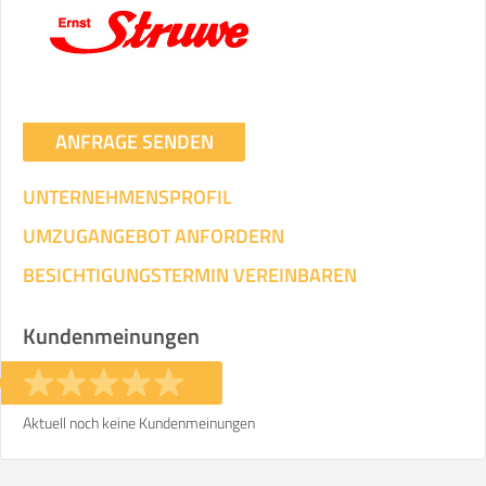
Transportieren
ANGABEN ÄNDERN
Ihre Angaben:
am
ANFRAGE SENDEN
UNTERNEHMENSPROFIL
3
Wohnfläche:
m²
Entfernung:
km
Volumen:
m
.
Gewicht:
kg
UMZUGANGEBOT ANFORDERN
.
BESICHTIGUNGSTERMIN VEREINBAREN
Selbst umziehen
.
Kundenmeinungen
Aktuell noch keine Kundenmeinungen
Helfer
Zeit pro Helfer
Gesamt-Arbeitszeit
.