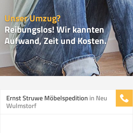
Unser Umzug?
Reibungslos! Wir kannten
Aufwand, Zeit und Kosten.
UMZUGSVERGLEICH
Ernst Struwe Möbelspedition
in Neu
Wulmstorf
Vergleichsergebnis basierend auf Ihren
Umzugsdaten für Tragen und