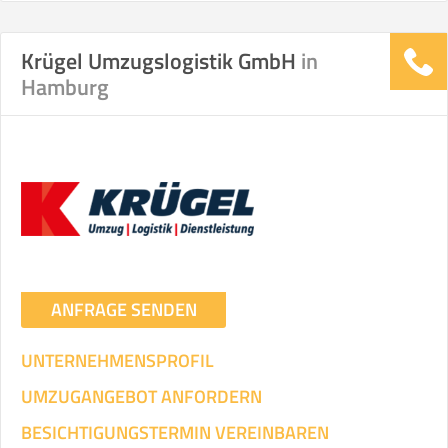
Stunden
Stunden
Krügel Umzugslogistik GmbH
in
.
Hamburg
€ -
€
KOSTENSCHÄTZUNG:
ICH WILL SELBST UMZIEHEN
Mit Umzugsunternehmen
.
ANFRAGE SENDEN
UNTERNEHMENSPROFIL
Mitarbeiter
Zeit pro Mitarbeiter
Gesamt-Arbeitszeit
UMZUGANGEBOT ANFORDERN
BESICHTIGUNGSTERMIN VEREINBAREN
Stunden
Stunden