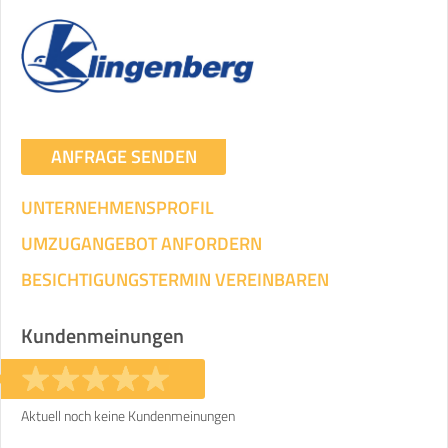
Transportieren
ANGABEN ÄNDERN
Ihre Angaben:
am
ANFRAGE SENDEN
3
Wohnfläche:
m²
Entfernung:
km
Volumen:
m
.
UNTERNEHMENSPROFIL
Gewicht:
kg
.
UMZUGANGEBOT ANFORDERN
Selbst umziehen
BESICHTIGUNGSTERMIN VEREINBAREN
.
Kundenmeinungen
Aktuell noch keine Kundenmeinungen
Helfer
Zeit pro Helfer
Gesamt-Arbeitszeit
.