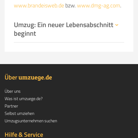
www.brandeisweb.de
bzw.
www.dmg-ag.com
.
Umzug: Ein neuer Lebensabschnitt
beginnt
Über
.
umzuege
de
Über uns
Was ist umzuege.de?
Partner
Selbst umziehen
Umzugsunternehmen suchen
Hilfe & Service