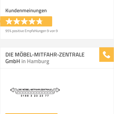
Kundenmeinungen
€ -
€
KOSTENSCHÄTZUNG:
ICH MÖCHTE ANGEBOTE ANFORDERN
95% positive Empfehlungen 9 von 9
SO ERRECHNET SICH DIE KOSTENSCHÄTZUNG
DIE MÖBEL-MITFAHR-ZENTRALE
GmbH
in Hamburg