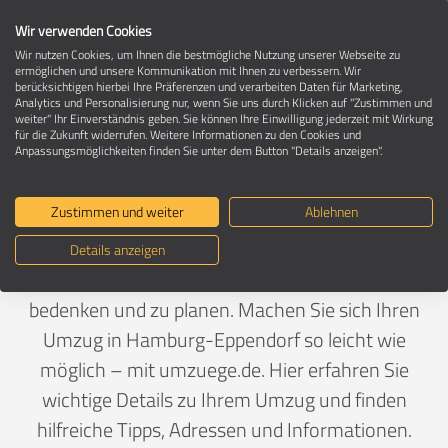
Wir verwenden Cookies
Wir nutzen Cookies, um Ihnen die bestmögliche Nutzung unserer Webseite zu
ermöglichen und unsere Kommunikation mit Ihnen zu verbessern. Wir
berücksichtigen hierbei Ihre Präferenzen und verarbeiten Daten für Marketing,
Umzug in 20249 Hamburg-Eppendorf
Analytics und Personalisierung nur, wenn Sie uns durch Klicken auf "Zustimmen und
weiter" Ihr Einverständnis geben. Sie können Ihre Einwilligung jederzeit mit Wirkung
für die Zukunft widerrufen. Weitere Informationen zu den Cookies und
Anpassungsmöglichkeiten finden Sie unter dem Button "Details anzeigen".
Ein Umzug ist Vertrauenssache
Zustimmen und weiter
Ablehnen
Deutschland
>
Hamburg
>
Hamburg, Stadt
>
Eppendorf
Details anzeigen
Wenn ein Umzug bevorsteht, gibt es viel zu
bedenken und zu planen. Machen Sie sich Ihren
Umzug in Hamburg-Eppendorf so leicht wie
möglich – mit umzuege.de. Hier erfahren Sie
wichtige Details zu Ihrem Umzug und finden
hilfreiche Tipps, Adressen und Informationen.