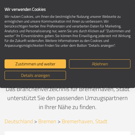
Wir verwenden Cookies
Wir nutzen Cookies, um Ihnen die bestmögliche Nutzung unserer Webseite zu
ermöglichen und unsere Kommunikation mit Ihnen zu verbessern. Wir
berücksichtigen hierbei Ihre Präferenzen und verarbeiten Daten für Marketing,
Umzug in Bremerhaven, Stadt
Analytics und Personalisierung nur, wenn Sie uns durch Klicken auf "Zustimmen und
weiter" Ihr Einverständnis geben. Sie können Ihre Einwilligung jederzeit mit Wirkung
für die Zukunft widerrufen. Weitere Informationen zu den Cookies und
Anpassungsmöglichkeiten finden Sie unter dem Button "Details anzeigen".
Selbst machen oder Umzugsfirma
beauftragen?
Zustimmen und weiter
Ablehnen
Details anzeigen
Umzugskosten bequem vergleichen.
Das Branchenverzeichnis für Bremerhaven, Stadt
unterstützt Sie den passenden Umzugspartnern
in Ihrer Nähe zu finden.
Deutschland
>
Bremen
>
Bremerhaven, Stadt