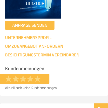
Transportieren
ANGABEN ÄNDERN
ANFRAGE SENDEN
Ihre Angaben:
am
UNTERNEHMENSPROFIL
3
Wohnfläche:
m²
Entfernung:
km
Volumen:
m
.
UMZUGANGEBOT ANFORDERN
Gewicht:
kg
.
BESICHTIGUNGSTERMIN VEREINBAREN
Selbst umziehen
Kundenmeinungen
.
Aktuell noch keine Kundenmeinungen
Helfer
Zeit pro Helfer
Gesamt-Arbeitszeit
.