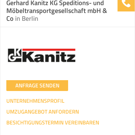
Gerhard Kanitz KG Speditions- und
Möbeltransportgesellschaft mbH &
Stunden
Stunden
Co
in Berlin
.
€ -
€
KOSTENSCHÄTZUNG:
ICH WILL SELBST UMZIEHEN
Mit Umzugsunternehmen
.
ANFRAGE SENDEN
UNTERNEHMENSPROFIL
UMZUGANGEBOT ANFORDERN
Mitarbeiter
Zeit pro Mitarbeiter
Gesamt-Arbeitszeit
BESICHTIGUNGSTERMIN VEREINBAREN
Stunden
Stunden