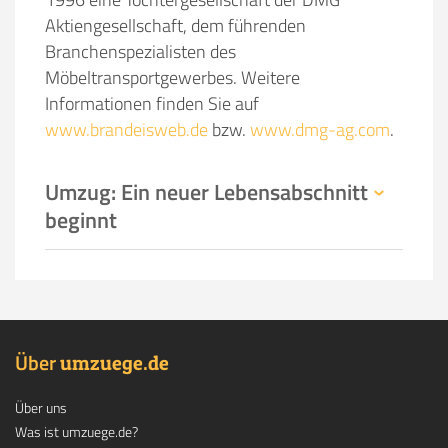
Aktiengesellschaft, dem führenden
Branchenspezialisten des
Möbeltransportgewerbes. Weitere
Informationen finden Sie auf
www.brandeisweb.de
bzw.
www.dmg-ag.com
.
Umzug: Ein neuer Lebensabschnitt
beginnt
Über
.
umzuege
de
Über uns
Was ist umzuege.de?