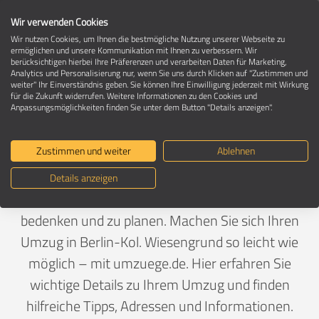
Wir verwenden Cookies
Wir nutzen Cookies, um Ihnen die bestmögliche Nutzung unserer Webseite zu
ermöglichen und unsere Kommunikation mit Ihnen zu verbessern. Wir
berücksichtigen hierbei Ihre Präferenzen und verarbeiten Daten für Marketing,
Umzug in 13359 Berlin-Kol. Wiesengrund
Analytics und Personalisierung nur, wenn Sie uns durch Klicken auf "Zustimmen und
weiter" Ihr Einverständnis geben. Sie können Ihre Einwilligung jederzeit mit Wirkung
für die Zukunft widerrufen. Weitere Informationen zu den Cookies und
Anpassungsmöglichkeiten finden Sie unter dem Button "Details anzeigen".
Ein Umzug ist Vertrauenssache
Zustimmen und weiter
Ablehnen
Deutschland
>
Berlin
>
Berlin, Stadt
>
Kol. Wiesengrund
Details anzeigen
Wenn ein Umzug bevorsteht, gibt es viel zu
bedenken und zu planen. Machen Sie sich Ihren
Umzug in Berlin-Kol. Wiesengrund so leicht wie
möglich – mit umzuege.de. Hier erfahren Sie
wichtige Details zu Ihrem Umzug und finden
hilfreiche Tipps, Adressen und Informationen.