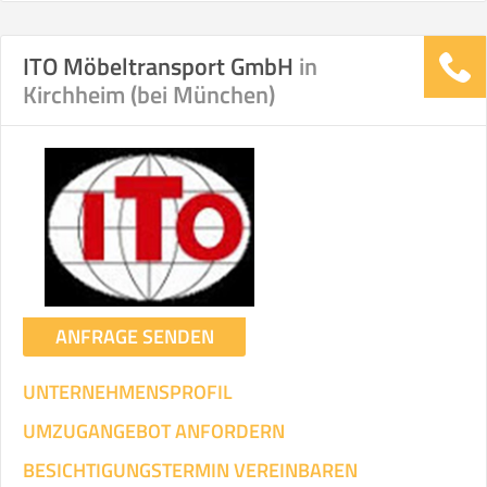
ITO Möbeltransport GmbH
in
Stunden
Stunden
Kirchheim (bei München)
.
€ -
€
KOSTENSCHÄTZUNG:
ICH WILL SELBST UMZIEHEN
Mit Umzugsunternehmen
.
ANFRAGE SENDEN
UNTERNEHMENSPROFIL
UMZUGANGEBOT ANFORDERN
Mitarbeiter
Zeit pro Mitarbeiter
Gesamt-Arbeitszeit
BESICHTIGUNGSTERMIN VEREINBAREN