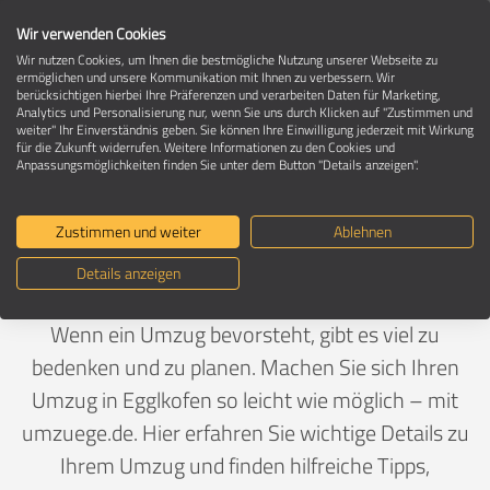
Wir verwenden Cookies
Wir nutzen Cookies, um Ihnen die bestmögliche Nutzung unserer Webseite zu
ermöglichen und unsere Kommunikation mit Ihnen zu verbessern. Wir
berücksichtigen hierbei Ihre Präferenzen und verarbeiten Daten für Marketing,
Umzug in 84546 Egglkofen
Analytics und Personalisierung nur, wenn Sie uns durch Klicken auf "Zustimmen und
weiter" Ihr Einverständnis geben. Sie können Ihre Einwilligung jederzeit mit Wirkung
für die Zukunft widerrufen. Weitere Informationen zu den Cookies und
Anpassungsmöglichkeiten finden Sie unter dem Button "Details anzeigen".
Ein Umzug ist Vertrauenssache
Zustimmen und weiter
Ablehnen
Deutschland
>
Bayern
>
Mühldorf a. Inn, Landkreis
>
Details anzeigen
Egglkofen
Wenn ein Umzug bevorsteht, gibt es viel zu
bedenken und zu planen. Machen Sie sich Ihren
Umzug in Egglkofen so leicht wie möglich – mit
umzuege.de. Hier erfahren Sie wichtige Details zu
Ihrem Umzug und finden hilfreiche Tipps,