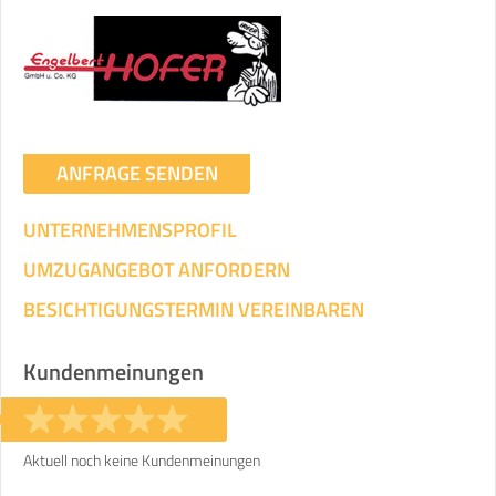
Umzugsdaten für Tragen und
Transportieren
ANGABEN ÄNDERN
Ihre Angaben:
am
ANFRAGE SENDEN
UNTERNEHMENSPROFIL
3
Wohnfläche:
m²
Entfernung:
km
Volumen:
m
.
Gewicht:
kg
UMZUGANGEBOT ANFORDERN
.
BESICHTIGUNGSTERMIN VEREINBAREN
Selbst umziehen
.
Kundenmeinungen
Aktuell noch keine Kundenmeinungen
Helfer
Zeit pro Helfer
Gesamt-Arbeitszeit
.