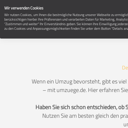
Wir verwenden Cookies
Wir nutzen Cookies, um Ihnen die bestmögliche Nutzung unserer Webseite zu ermögli
berücksichtigen hierbei Ihre Präferenzen und verarbeiten Daten für Marketing, Analytic
"Zustimmen und weiter" Ihr Einverständnis geben. Sie können Ihre Einwilligung jederze
zu den Cookies und Anpassungsmöglichkeiten finden Sie unter dem Button "Details anz
De
Wenn ein Umzug bevorsteht, gibt es viel
– mit umzuege.de. Hier erfahren Sie
Haben Sie sich schon entschieden, ob 
Nutzen Sie am besten gleich den pr
u