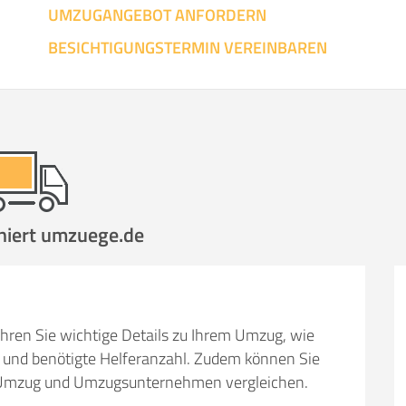
UMZUGANGEBOT ANFORDERN
SO ERRECHNET SICH DIE KOSTENSCHÄTZUNG
BESICHTIGUNGSTERMIN VEREINBAREN
niert umzuege.de
hren Sie wichtige Details zu Ihrem Umzug, wie
und benötigte Helferanzahl. Zudem können Sie
em Umzug und Umzugsunternehmen vergleichen.