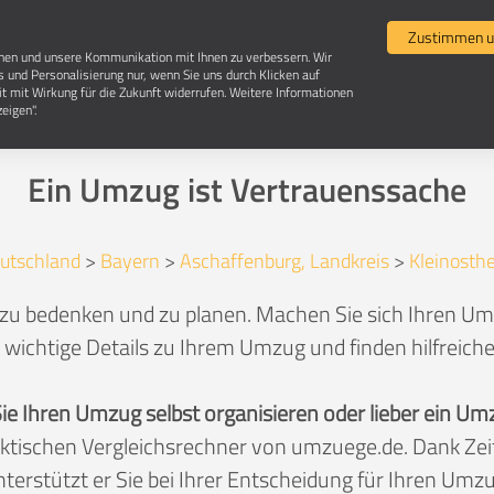
Umzugsvergleich
Selbst umziehen
Umzugsun
Zustimmen u
chen und unsere Kommunikation mit Ihnen zu verbessern. Wir
s und Personalisierung nur, wenn Sie uns durch Klicken auf
it mit Wirkung für die Zukunft widerrufen. Weitere Informationen
Umzug in 63801 Kleinostheim
eigen".
Ein Umzug ist Vertrauenssache
utschland
>
Bayern
>
Aschaffenburg, Landkreis
>
Kleinosth
 zu bedenken und zu planen. Machen Sie sich Ihren Umz
 wichtige Details zu Ihrem Umzug und finden hilfreich
Sie Ihren Umzug selbst organisieren oder lieber ein
aktischen Vergleichsrechner von umzuege.de. Dank Z
nterstützt er Sie bei Ihrer Entscheidung für Ihren Umzu