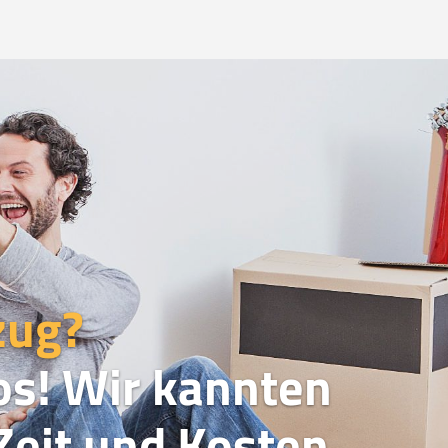
zug?
os! Wir kannten
eit und Kosten.