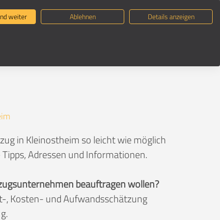
ternehmen suchen
Umzugsratgeber
nd weiter
Ablehnen
Details anzeigen
eim
ug in Kleinostheim so leicht wie möglich
e Tipps, Adressen und Informationen.
 Umzugsunternehmen beauftragen wollen?
eit-, Kosten- und Aufwandsschätzung
g.