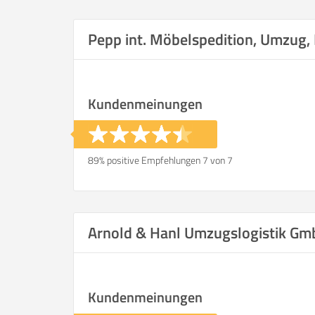
Selbst umzie
Pepp int. Möbelspedition, Umzug,
Kundenmeinungen
Helfer
Zeit pro Helfer
.
89% positive Empfehlungen 7 von 7
Stunden
KOSTENSCHÄTZUNG:
Arnold & Hanl Umzugslogistik G
ICH WILL SELBST UMZ
Kundenmeinungen