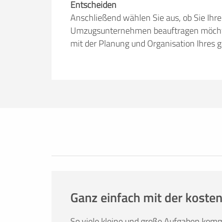
Entscheiden
Anschließend wählen Sie aus, ob Sie Ihr
Umzugsunternehmen beauftragen möchten.
mit der Planung und Organisation Ihres 
Erfolgreich umziehen
Ob Sie nun lieber selbst umziehen oder
umzuege.de bietet Ihnen nützliche Infor
Tricks. Hier finden Sie alles, was Sie br
Mietwagenbuchung bis hin zur Anfrage 
Ganz einfach mit der kosten
So viele kleine und große Aufgaben kom