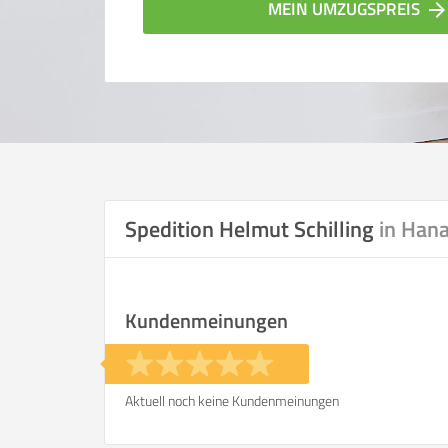
MEIN UMZUGSPREIS
arrow_forwar
Spedition Helmut Schilling
in Han
Vergleichsergebnis bas
Kundenmeinungen
Ihre Angaben:
am
Aktuell noch keine Kundenmeinungen
Wohnfläche