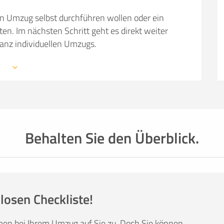
en Umzug selbst durchführen wollen oder ein
 Im nächsten Schritt geht es direkt weiter
ganz individuellen Umzugs.
 mit den Profis eines Umzugsunternehmens –
mationen, weiterführende Links sowie Tipps und
auchen: von Packmaterial über Helfer- und
einer kompetenten Umzugsfirma.
Behalten Sie den Überblick.
losen Checkliste!
men bei Ihrem Umzug auf Sie zu. Doch Sie können