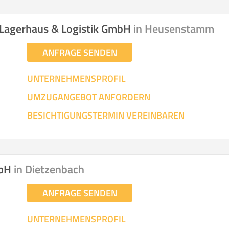
hen
Mit Umz
.
 Lagerhaus & Logistik GmbH
in Heusenstamm
ANFRAGE SENDEN
UNTERNEHMENSPROFIL
UMZUGANGEBOT ANFORDERN
Gesamt-Arbeitszeit
Mitarbeiter
Ze
BESICHTIGUNGSTERMIN VEREINBAREN
Stunden
.
€ -
€
KOSTENSCHÄTZUN
mbH
in Dietzenbach
ANFRAGE SENDEN
IEHEN
ICH MÖCH
UNTERNEHMENSPROFIL