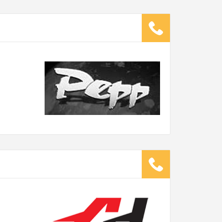
ugsunternehmen
.
it pro Mitarbeiter
Gesamt-Arbeitszeit
Stunden
Stunden
€ -
€
G:
TE ANGEBOTE ANFORDERN