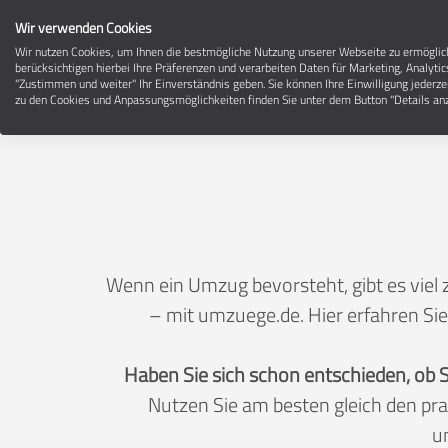
Wir verwenden Cookies
Wir nutzen Cookies, um Ihnen die bestmögliche Nutzung unserer Webseite zu ermögli
berücksichtigen hierbei Ihre Präferenzen und verarbeiten Daten für Marketing, Analytic
"Zustimmen und weiter" Ihr Einverständnis geben. Sie können Ihre Einwilligung jederze
zu den Cookies und Anpassungsmöglichkeiten finden Sie unter dem Button "Details anz
Wenn ein Umzug bevorsteht, gibt es viel
– mit umzuege.de. Hier erfahren Sie
Haben Sie sich schon entschieden, ob 
Nutzen Sie am besten gleich den pr
u