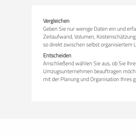
Vergleichen
Geben Sie nur wenige Daten ein und erfa
Zeitaufwand, Volumen, Kostenschätzung 
so direkt zwischen selbst organisiert
Entscheiden
Anschließend wählen Sie aus, ob Sie Ihr
Umzugsunternehmen beauftragen möchten.
mit der Planung und Organisation Ihres 
Erfolgreich umziehen
Ob Sie nun lieber selbst umziehen oder
umzuege.de bietet Ihnen nützliche Infor
Tricks. Hier finden Sie alles, was Sie br
Mietwagenbuchung bis hin zur Anfrage 