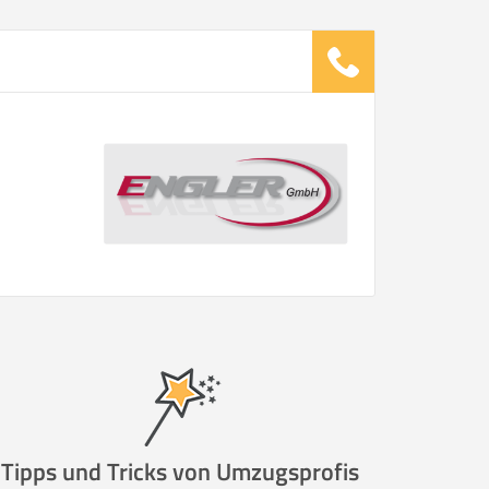
ugsunternehmen
.
it pro Mitarbeiter
Gesamt-Arbeitszeit
Stunden
Stunden
€ -
€
G:
TE ANGEBOTE ANFORDERN
Tipps und Tricks von Umzugsprofis