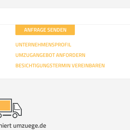
hen
Mit Umz
.
ANFRAGE SENDEN
UNTERNEHMENSPROFIL
UMZUGANGEBOT ANFORDERN
Gesamt-Arbeitszeit
Mitarbeiter
Ze
BESICHTIGUNGSTERMIN VEREINBAREN
Stunden
.
€ -
€
KOSTENSCHÄTZUN
IEHEN
ICH MÖCH
niert umzuege.de