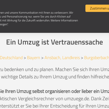
Umzugsvergleich
Selbst umziehen
Umzugsun
Zustimmen u
chen und unsere Kommunikation mit Ihnen zu verbessern. Wir
s und Personalisierung nur, wenn Sie uns durch Klicken auf
it mit Wirkung für die Zukunft widerrufen. Weitere Informationen
Umzug in 91595 Burgoberbach
eigen".
Ein Umzug ist Vertrauenssache
Deutschland
>
Bayern
>
Ansbach, Landkreis
>
Burgoberbac
 zu bedenken und zu planen. Machen Sie sich Ihren Umz
 wichtige Details zu Ihrem Umzug und finden hilfreich
Sie Ihren Umzug selbst organisieren oder lieber ein
aktischen Vergleichsrechner von umzuege.de. Dank Z
nterstützt er Sie bei Ihrer Entscheidung für Ihren Umzu