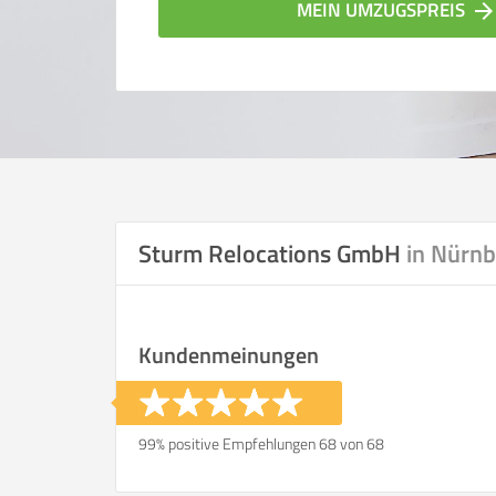
MEIN UMZUGSPREIS
arrow_forwar
Sturm Relocations GmbH
in Nürn
Vergleichsergebnis bas
Kundenmeinungen
Ihre Angaben:
am
99% positive Empfehlungen 68 von 68
Wohnfläche