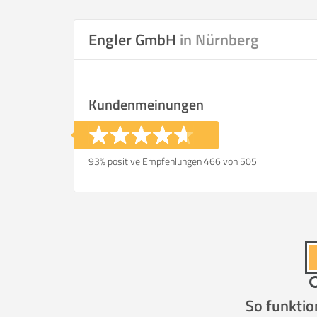
Selbst umzie
Engler GmbH
in Nürnberg
Kundenmeinungen
Helfer
Zeit pro Helfer
.
93% positive Empfehlungen 466 von 505
Stunden
KOSTENSCHÄTZUNG:
ICH WILL SELBST UMZ
So funktio