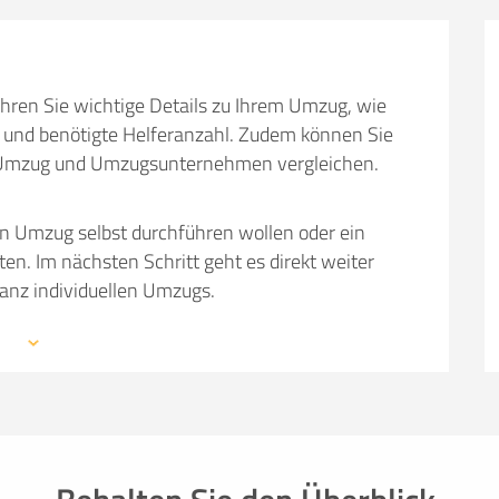
SO ERRECHNET SICH DIE KOSTENSCHÄTZUNG
hren Sie wichtige Details zu Ihrem Umzug, wie
und benötigte Helferanzahl. Zudem können Sie
em Umzug und Umzugsunternehmen vergleichen.
en Umzug selbst durchführen wollen oder ein
 Im nächsten Schritt geht es direkt weiter
ganz individuellen Umzugs.
 mit den Profis eines Umzugsunternehmens –
mationen, weiterführende Links sowie Tipps und
auchen: von Packmaterial über Helfer- und
einer kompetenten Umzugsfirma.