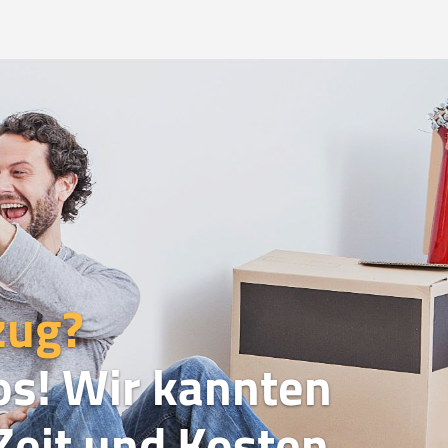
zug?
os! Wir kannten
eit und Kosten.