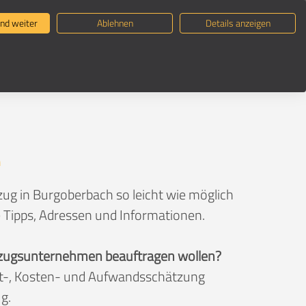
ternehmen suchen
Umzugsratgeber
nd weiter
Ablehnen
Details anzeigen
h
ug in Burgoberbach so leicht wie möglich
e Tipps, Adressen und Informationen.
 Umzugsunternehmen beauftragen wollen?
eit-, Kosten- und Aufwandsschätzung
g.