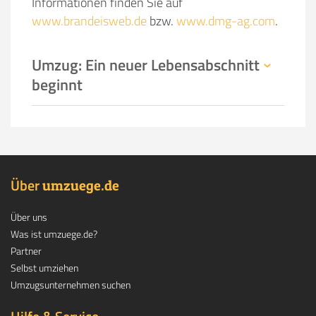
Informationen finden Sie auf
www.brandeisweb.de
bzw.
www.dmg-ag.com
.
Umzug: Ein neuer Lebensabschnitt
beginnt
Über
.
umzuege
de
Über uns
Was ist umzuege.de?
Partner
Selbst umziehen
Umzugsunternehmen suchen