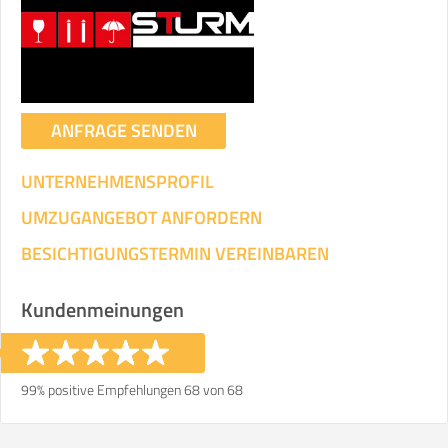
Umzugsdaten für Tragen und
Transportieren
ANGABEN ÄNDERN
ANFRAGE SENDEN
Ihre Angaben:
am
UNTERNEHMENSPROFIL
3
Wohnfläche:
m²
Entfernung:
km
Volumen:
m
.
UMZUGANGEBOT ANFORDERN
Gewicht:
kg
.
BESICHTIGUNGSTERMIN VEREINBAREN
Selbst umziehen
Kundenmeinungen
.
99% positive Empfehlungen 68 von 68
Helfer
Zeit pro Helfer
Gesamt-Arbeitszeit
.