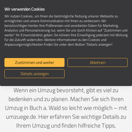
Wir verwenden Cookies
Wir nutzen Cookies, um Ihnen die bestmögliche Nutzung unserer Webseite zu
ermöglichen und unsere Kommunikation mit Ihnen zu verbessern. Wir
berücksichtigen hierbei Ihre Präferenzen und verarbeiten Daten für Marketing,
Umzug in 91592 Buch a. Wald
Analytics und Personalisierung nur, wenn Sie uns durch Klicken auf "Zustimmen und
weiter" Ihr Einverständnis geben. Sie können Ihre Einwilligung jederzeit mit Wirkung
für die Zukunft widerrufen. Weitere Informationen zu den Cookies und
Anpassungsmöglichkeiten finden Sie unter dem Button "Details anzeigen".
Ein Umzug ist Vertrauenssache
Zustimmen und weiter
Ablehnen
Deutschland
>
Bayern
>
Ansbach, Landkreis
>
Buch a.
Details anzeigen
Wald
Wenn ein Umzug bevorsteht, gibt es viel zu
bedenken und zu planen. Machen Sie sich Ihren
Umzug in Buch a. Wald so leicht wie möglich – mit
umzuege.de. Hier erfahren Sie wichtige Details zu
Ihrem Umzug und finden hilfreiche Tipps,