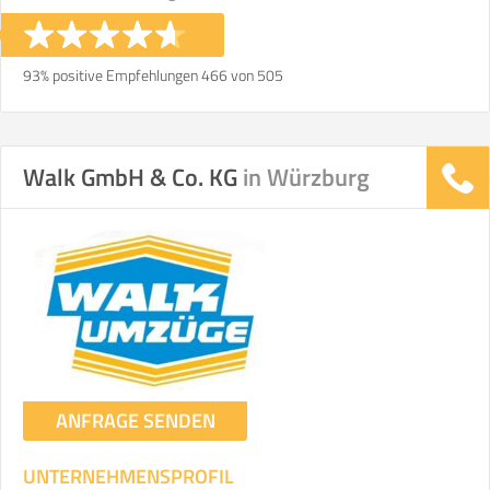
Stunden
Stunden
€ -
€
KOSTENSCHÄTZUNG:
93% positive Empfehlungen 466 von 505
ICH MÖCHTE ANGEBOTE ANFORDERN
Walk GmbH & Co. KG
in Würzburg
SO ERRECHNET SICH DIE KOSTENSCHÄTZUNG
ANFRAGE SENDEN
UNTERNEHMENSPROFIL