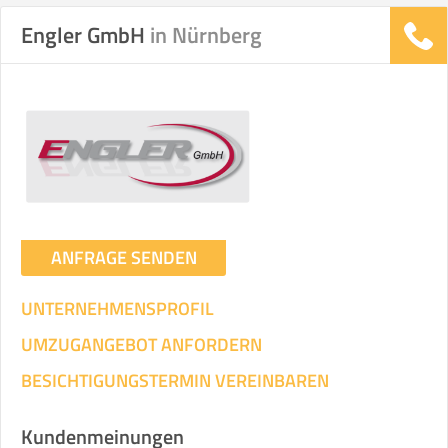
Engler GmbH
in Nürnberg
Stunden
Stunden
.
€ -
€
KOSTENSCHÄTZUNG:
ICH WILL SELBST UMZIEHEN
ANFRAGE SENDEN
Mit Umzugsunternehmen
.
UNTERNEHMENSPROFIL
UMZUGANGEBOT ANFORDERN
BESICHTIGUNGSTERMIN VEREINBAREN
Mitarbeiter
Zeit pro Mitarbeiter
Gesamt-Arbeitszeit
Kundenmeinungen